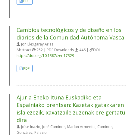
PDF
Cambios tecnológicos y de diseño en los
diarios de la Comunidad Autónoma Vasca
Jon Elexgaray Arias
Abstract
252 | PDF Downloads
446 |
DOI
https://doi.org/10.1387/zer.17329
PDF
Ajuria Eneko Ituna Euskadiko eta
Espainiako prentsan: Kazetak gatazkaren
isla ezezik, xaxatzaile zuzenak ere gertatu
dira
Jo´se Inazio, José Caminos, Marían Armentia, Caminos,
González, Palazio.