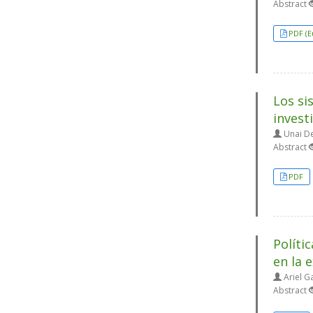
Abstract
PDF (E
Los si
invest
Unai De
Abstract
PDF
Políti
en la 
Ariel G
Abstract