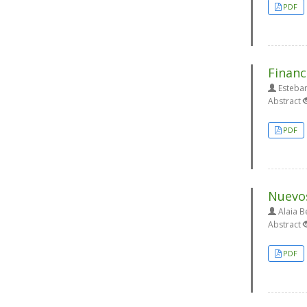
PDF
Financ
Esteban
Abstract
PDF
Nuevos
Alaia B
Abstract
PDF