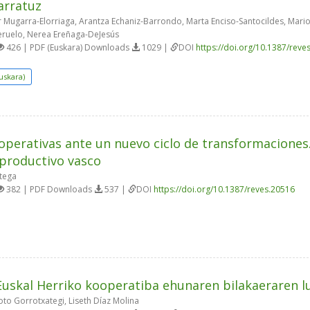
arratuz
r Mugarra-Elorriaga, Arantza Echaniz-Barrondo, Marta Enciso-Santocildes, Mar
ruelo, Nerea Ereñaga-DeJesús
426 | PDF (Euskara) Downloads
1029 |
DOI
https://doi.org/10.1387/reve
uskara)
operativas ante un nuevo ciclo de transformaciones.
 productivo vasco
tega
382 | PDF Downloads
537 |
DOI
https://doi.org/10.1387/reves.20516
uskal Herriko kooperatiba ehunaren bilakaeraren lu
oto Gorrotxategi, Liseth Díaz Molina