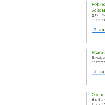
Pobrez
Solida
Peru D
Abstract
PDF (E
Etxebi
Aitziber
Abstract
PDF (E
Cooper
Melisa 
Abstract