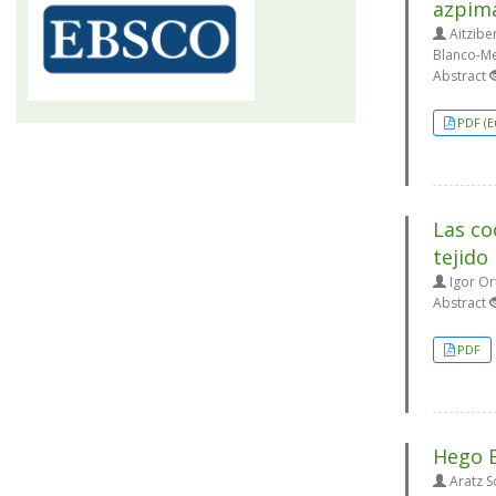
azpim
Aitzibe
Blanco-Me
Abstract
PDF (E
Las co
tejido
Igor Or
Abstract
PDF
Hego E
Aratz S