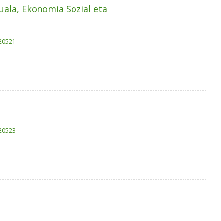
ala, Ekonomia Sozial eta
.20521
.20523