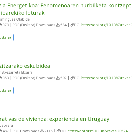
ia Energetikoa: Fenomenoaren hurbilketa kontzeptu
rioarekiko loturak
omínguez Olabide
379 | PDF (Euskara) Downloads
584 |
DOI
https://doi.org/10.1387/reves
uskara)
zitzarako eskubidea
 Etxezarreta Etxarri
353 | PDF (Euskara) Downloads
592 |
DOI
https://doi.org/10.1387/reves
uskara)
ativas de vivienda: experiencia en Uruguay
Cabrera
487 | PDF Downloads
2115 |
DOI
https://doi.org/10.1387/reves.20524