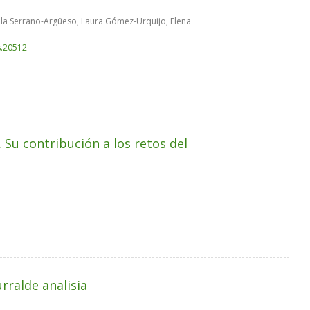
iola Serrano-Argüeso, Laura Gómez-Urquijo, Elena
s.20512
 Su contribución a los retos del
rralde analisia