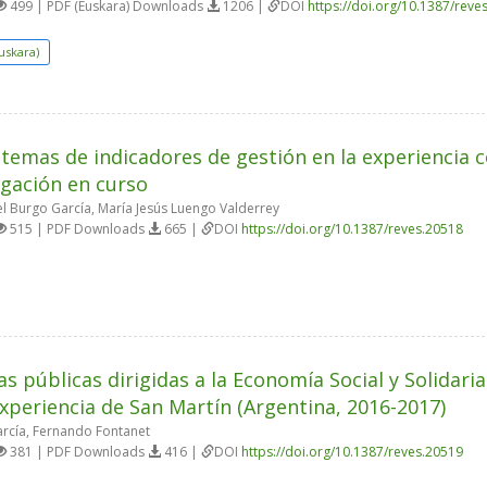
499 | PDF (Euskara) Downloads
1206 |
DOI
https://doi.org/10.1387/reve
uskara)
stemas de indicadores de gestión en la experiencia c
igación en curso
l Burgo García, María Jesús Luengo Valderrey
515 | PDF Downloads
665 |
DOI
https://doi.org/10.1387/reves.20518
cas públicas dirigidas a la Economía Social y Solidari
experiencia de San Martín (Argentina, 2016-2017)
arcía, Fernando Fontanet
381 | PDF Downloads
416 |
DOI
https://doi.org/10.1387/reves.20519