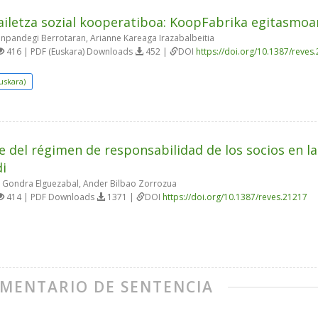
ailetza sozial kooperatiboa: KoopFabrika egitasmoa
anpandegi Berrotaran, Arianne Kareaga Irazabalbeitia
416 | PDF (Euskara) Downloads
452 |
DOI
https://doi.org/10.1387/reves
uskara)
e del régimen de responsabilidad de los socios en la
i
Gondra Elguezabal, Ander Bilbao Zorrozua
414 | PDF Downloads
1371 |
DOI
https://doi.org/10.1387/reves.21217
MENTARIO DE SENTENCIA