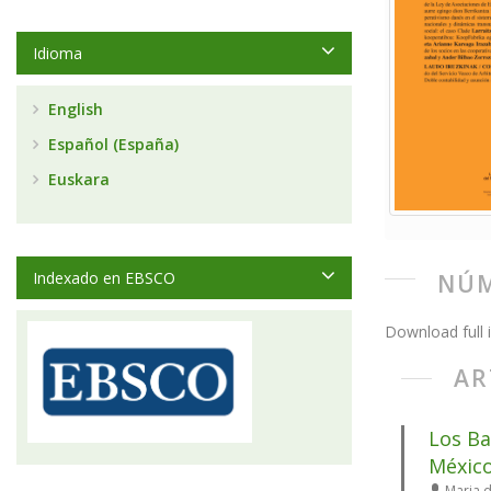
Idioma
English
Español (España)
Euskara
Indexado en EBSCO
NÚM
Download full 
AR
Los Ba
Méxic
Maria d