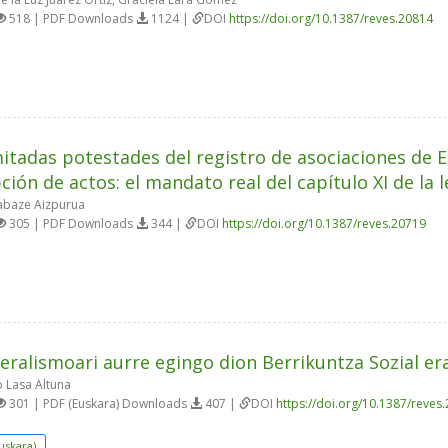
518 | PDF Downloads
1124 |
DOI
https://doi.org/10.1387/reves.20814
mitadas potestades del registro de asociaciones de E
pción de actos: el mandato real del capítulo XI de la 
abaze Aizpurua
305 | PDF Downloads
344 |
DOI
https://doi.org/10.1387/reves.20719
eralismoari aurre egingo dion Berrikuntza Sozial era
 Lasa Altuna
301 | PDF (Euskara) Downloads
407 |
DOI
https://doi.org/10.1387/reves
uskara)