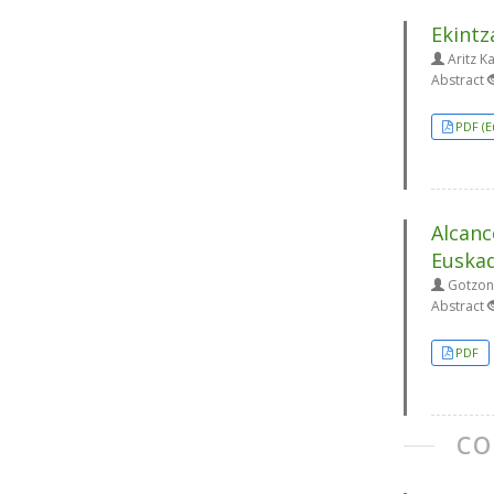
Ekintz
Aritz K
Abstract
PDF (E
Alcanc
Euskad
Gotzon 
Abstract
PDF
CO