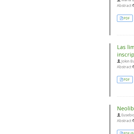
Abstract
PDF
Las li
inscri
Jokin B
Abstract
PDF
Neolib
Eusebio
Abstract
PDF (E