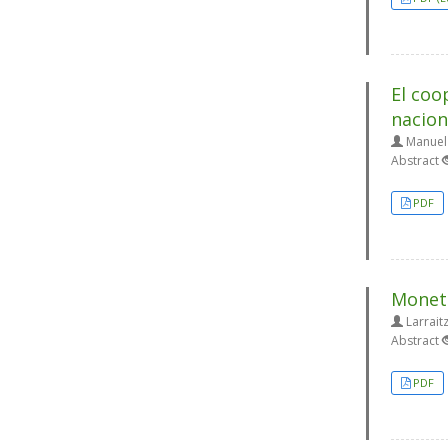
El coo
nacion
Manuel 
Abstract
PDF
Moneti
Larrait
Abstract
PDF