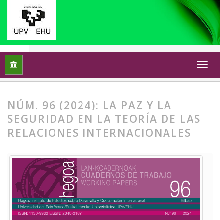
Inicio
Archivos
Núm. 96 (2024): La paz y la seguridad en la t
NÚM. 96 (2024): LA PAZ Y LA
SEGURIDAD EN LA TEORÍA DE LAS
RELACIONES INTERNACIONALES