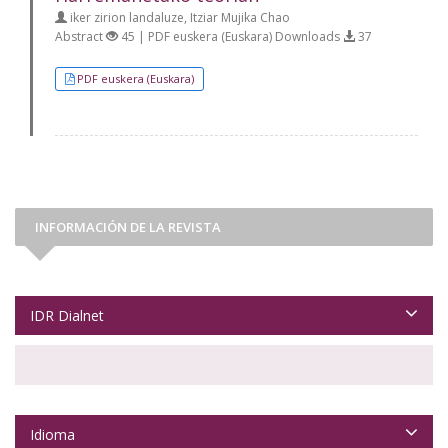
iker zirion landaluze, Itziar Mujika Chao
Abstract
45 | PDF euskera (Euskara) Downloads
37
PDF euskera (Euskara)
INFORMACIÓN DE LA REVISTA
IDR Dialnet
Idioma