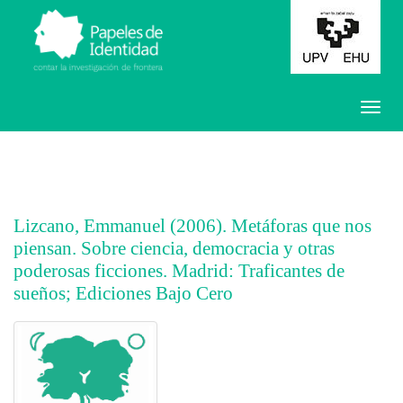
Lizcano, Emmanuel (2006). Metáforas que nos
piensan. Sobre ciencia, democracia y otras
poderosas ficciones. Madrid: Traficantes de
sueños; Ediciones Bajo Cero
##plugins.themes.bootstrap3.article.main##
##plugins.themes.bootstrap3.article.sidebar