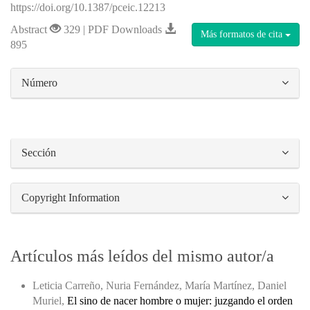
https://doi.org/10.1387/pceic.12213
Abstract
329 | PDF Downloads
Más formatos de cita
895
##plugins.themes.bootstrap3.article.details#
Número
Sección
Copyright Information
Artículos más leídos del mismo autor/a
Leticia Carreño, Nuria Fernández, María Martínez, Daniel
Muriel,
El sino de nacer hombre o mujer: juzgando el orden