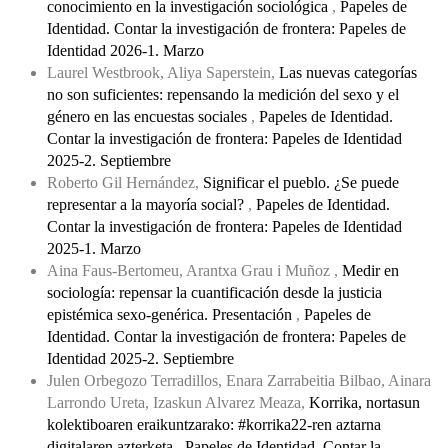
conocimiento en la investigación sociológica
,
Papeles de
Identidad. Contar la investigación de frontera: Papeles de
Identidad 2026-1. Marzo
Laurel Westbrook, Aliya Saperstein,
Las nuevas categorías
no son suficientes: repensando la medición del sexo y el
género en las encuestas sociales
,
Papeles de Identidad.
Contar la investigación de frontera: Papeles de Identidad
2025-2. Septiembre
Roberto Gil Hernández,
Significar el pueblo. ¿Se puede
representar a la mayoría social?
,
Papeles de Identidad.
Contar la investigación de frontera: Papeles de Identidad
2025-1. Marzo
Aina Faus-Bertomeu, Arantxa Grau i Muñoz ,
Medir en
sociología: repensar la cuantificación desde la justicia
epistémica sexo-genérica. Presentación
,
Papeles de
Identidad. Contar la investigación de frontera: Papeles de
Identidad 2025-2. Septiembre
Julen Orbegozo Terradillos, Enara Zarrabeitia Bilbao, Ainara
Larrondo Ureta, Izaskun Alvarez Meaza,
Korrika, nortasun
kolektiboaren eraikuntzarako: #korrika22-ren aztarna
digitalaren azterketa
,
Papeles de Identidad. Contar la