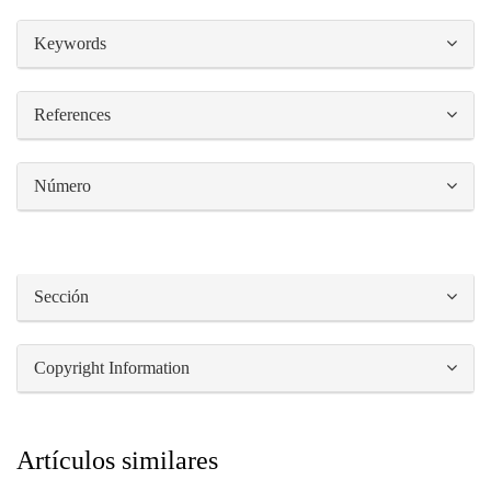
##plugins.themes.bootstrap3.article.details#
Keywords
References
Número
Sección
Copyright Information
Artículos similares