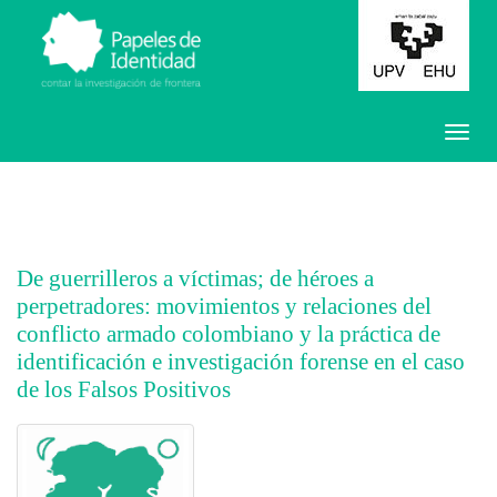
De guerrilleros a víctimas; de héroes a
perpetradores: movimientos y relaciones del
conflicto armado colombiano y la práctica de
identificación e investigación forense en el caso
de los Falsos Positivos
##plugins.themes.bootstrap3.article.main##
##plugins.themes.bootstrap3.article.sidebar