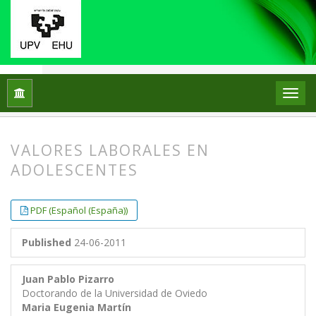
Home
Archives
Vol. 16 No. 2 (2011)
ARTICLES
VALORES LABORALES EN
ADOLESCENTES
##plugins.themes.bootstrap3.article.
##plugins.themes.bootstrap3.article.
PDF (Español (España))
Published
24-06-2011
Juan Pablo Pizarro
Doctorando de la Universidad de Oviedo
Maria Eugenia Martín