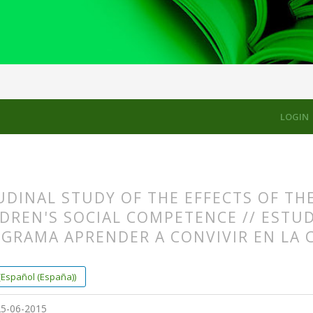
LES
LOGIN
UDINAL STUDY OF THE EFFECTS OF TH
DREN'S SOCIAL COMPETENCE // ESTU
GRAMA APRENDER A CONVIVIR EN LA 
s.themes.bootstrap3.article.main##
s.themes.bootstrap3.article.sidebar##
(Español (España))
5-06-2015