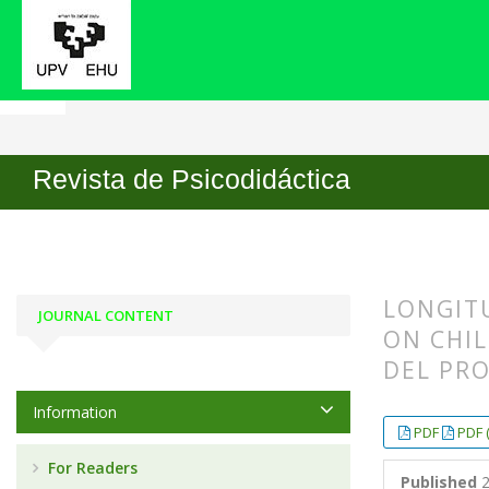
Home
Archives
Vol. 20 No. 2 (2015)
ARTIC
Revista de Psicodidáctica
LONGIT
JOURNAL CONTENT
ON CHIL
DEL PRO
Information
##plugin
##plugin
PDF
PDF 
For Readers
Published
2