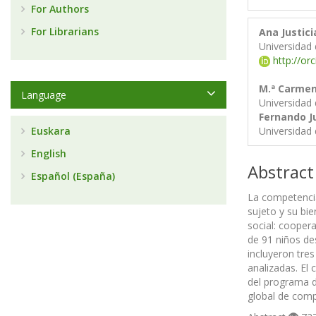
For Authors
For Librarians
Ana Justici
Universidad
http://or
M.ª Carmen
Language
Universidad
Fernando Ju
Euskara
Universidad
English
Abstract
Español (España)
La competencia 
sujeto y su bi
social: coopera
de 91 niños de
incluyeron tre
analizadas. El
del programa d
global de comp