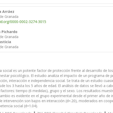
a Arráez
 de Granada
cid.org/0000-0002-3274-3015
 Pichardo
 de Granada
sticia
 de Granada
social es un potente factor de protección frente al desarrollo de los 
enestar psicológico. El estudio analiza el impacto de un programa de
ción, interacción e independencia social. Se trata de un estudio cuas
sde los 3 hasta los 5 años de edad. El análisis de datos se llevó a 
s factores: tiempo (6 medidas), grupo y el sexo. Los resultados muest
 cambio es evidente en el grupo experimental desde el primer año de 
e intervención son bajos en interacción (d=.20), moderados en coope
etencia social (d=1.04).