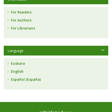
For Readers
For Authors
For Librarians
Language
Euskara
English
Español (España)