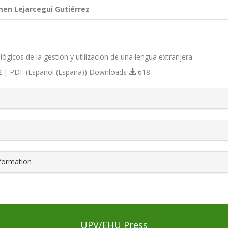
men Lejarcegui Gutiérrez
ógicos de la gestión y utilización de una lengua extranjera.
 | PDF (Español (España)) Downloads
618
s.themes.bootstrap3.article.details##
nformation
UPV/EHU Press