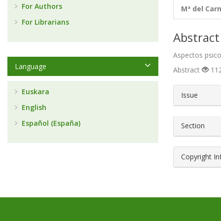
For Authors
Mª del Car
For Librarians
Abstract
Aspectos psicol
Language
Abstract
112
##plugin
Euskara
Issue
English
Español (España)
Section
Copyright I