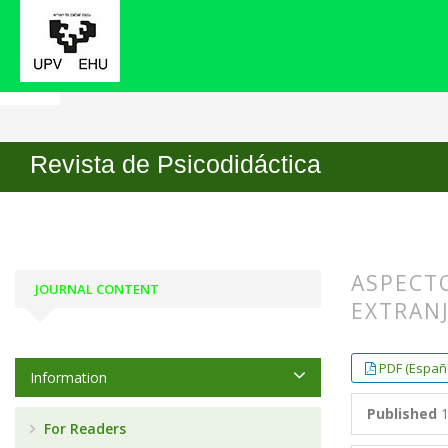
Home
Archives
No1 (1996)
ARTICLES
Revista de Psicodidáctica
ASPECTO
JOURNAL CONTENT
EXTRANJ
##plugin
##plugin
PDF (Españo
Information
Published
1
For Readers