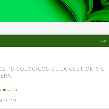
LOGIN
S PSICOLÓGICOS DE LA GESTIÓN Y U
ERA.
s.themes.bootstrap3.article.main##
s.themes.bootstrap3.article.sidebar##
l (España))
9-06-2006