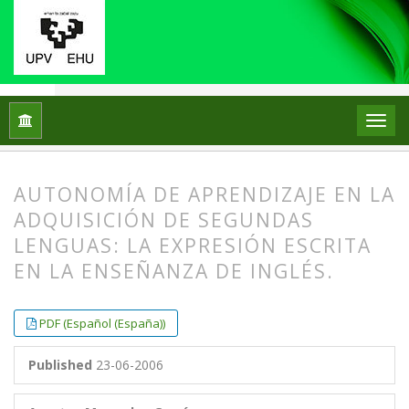
Home
Archives
No10 (2000)
ARTICLES
AUTONOMÍA DE APRENDIZAJE EN LA
ADQUISICIÓN DE SEGUNDAS
LENGUAS: LA EXPRESIÓN ESCRITA
EN LA ENSEÑANZA DE INGLÉS.
##plugins.themes.bootstrap3.article.
##plugins.themes.bootstrap3.article.
PDF (Español (España))
Published
23-06-2006