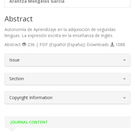
Arantza Mongelos García
Abstract
Autonomía de Aprendizaje en la adquisición de segundas
lenguas: La expresión escrita en la enseñanza de Inglés.
Abstract
236 | PDF (Español (España)) Downloads
1088
##plugins.themes.bootstrap3.article.d
Issue
Section
Copyright Information
JOURNAL CONTENT