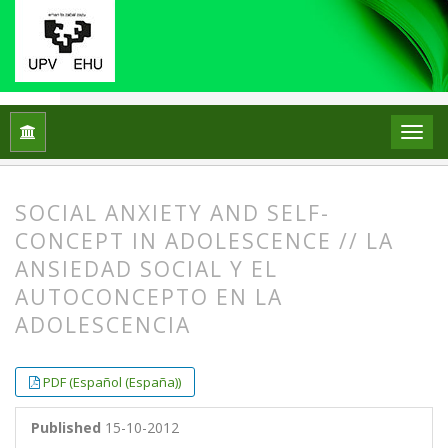
Home
Archives
Vol. 18 No. 1 (2013)
ARTICLES
SOCIAL ANXIETY AND SELF-
CONCEPT IN ADOLESCENCE // LA
ANSIEDAD SOCIAL Y EL
AUTOCONCEPTO EN LA
ADOLESCENCIA
##plugins.themes.bootstrap3.article.
##plugins.themes.bootstrap3.article.
PDF (Español (España))
Published
15-10-2012