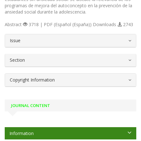
programas de mejora del autoconcepto en la prevención de la
ansiedad social durante la adolescencia.
Abstract
3718 | PDF (Español (España)) Downloads
2743
##plugins.themes.bootstrap3.article.d
Issue
Section
Copyright Information
JOURNAL CONTENT
Information