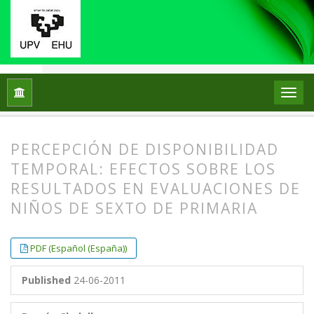
Home
Archives
Vol. 16 No. 2 (2011)
ARTICLES
PERCEPCIÓN DE DISPONIBILIDAD
TEMPORAL: EFECTOS SOBRE LOS
RESULTADOS EN EVALUACIONES DE
NIÑOS DE SEXTO DE PRIMARIA
##plugins.themes.bootstrap3.article.
##plugins.themes.bootstrap3.article.
PDF (Español (España))
Published
24-06-2011