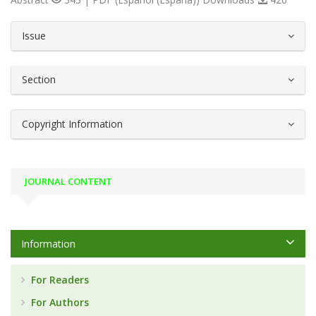
##plugins.themes.bootstrap3.article.d
Issue
Section
Copyright Information
JOURNAL CONTENT
Information
For Readers
For Authors