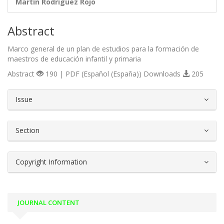
Martín Rodríguez Rojo
Abstract
Marco general de un plan de estudios para la formación de
maestros de educación infantil y primaria
Abstract
190 | PDF (Español (España)) Downloads
205
##plugins.themes.bootstrap3.article.d
Issue
Section
Copyright Information
JOURNAL CONTENT