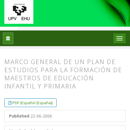
Home
Archives
No7 (1999)
ARTICLES
MARCO GENERAL DE UN PLAN DE
ESTUDIOS PARA LA FORMACIÓN DE
MAESTROS DE EDUCACIÓN
INFANTIL Y PRIMARIA
##plugins.themes.bootstrap3.article.
##plugins.themes.bootstrap3.article.
PDF (Español (España))
Published
22-06-2006