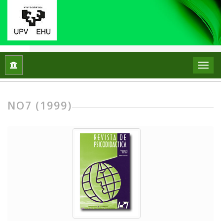
Home
Archives
No7 (1999)
NO7 (1999)