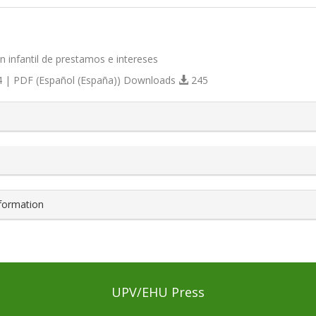
 infantil de prestamos e intereses
 | PDF (Español (España)) Downloads
245
s.themes.bootstrap3.article.details##
nformation
UPV/EHU Press