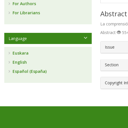
For Authors
Abstract
For Librarians
La comprensión
Abstract
554
Language
##plugin
Issue
Euskara
English
Section
Español (España)
Copyright I