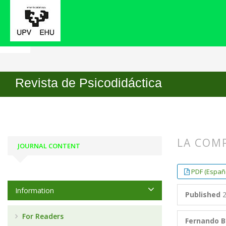
Home
Archives
No7 (1999)
ARTICLES
Revista de Psicodidáctica
LA COMP
JOURNAL CONTENT
##plugin
##plugin
PDF (Españo
Information
Published
2
For Readers
Fernando B