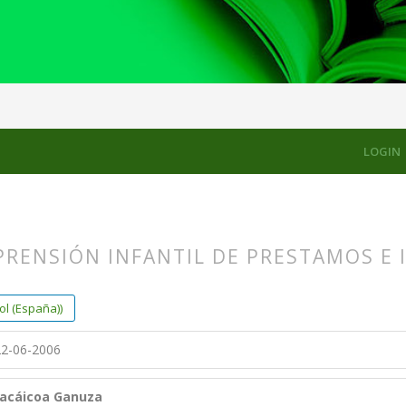
LOGIN
RENSIÓN INFANTIL DE PRESTAMOS E 
s.themes.bootstrap3.article.main##
s.themes.bootstrap3.article.sidebar##
l (España))
2-06-2006
acáicoa Ganuza