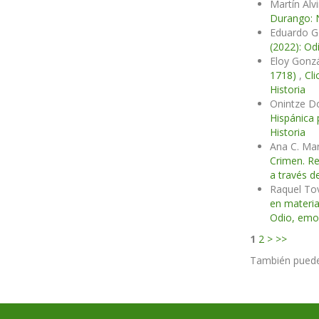
Martín Alv
Durango: N
Eduardo G
(2022): Od
Eloy Gonz
1718)
,
Cli
Historia
Onintze D
Hispánica 
Historia
Ana C. Ma
Crimen. Re
a través de
Raquel Tov
en materia
Odio, emoc
1
2
>
>>
También pued