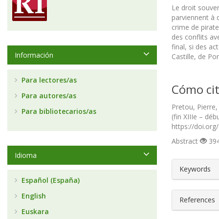
Le droit souver
parviennent à q
crime de pirate
des conflits av
final, si des a
Información
Castille, de Por
Para lectores/as
Cómo cit
Para autores/as
Pretou, Pierre
Para bibliotecarios/as
(fin XIIIe – déb
https://doi.org
Abstract
394
Idioma
##plugin
Keywords
Español (España)
English
References
Euskara