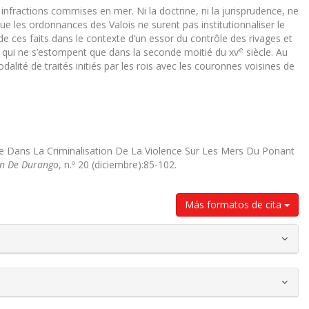
infractions commises en mer. Ni la doctrine, ni la jurisprudence, ne
que les ordonnances des Valois ne surent pas institutionnaliser le
de ces faits dans le contexte d’un essor du contrôle des rivages et
e
les qui ne s’estompent que dans la seconde moitié du xv
siècle. Au
dalité de traités initiés par les rois avec les couronnes voisines de
nce Dans La Criminalisation De La Violence Sur Les Mers Du Ponant
men De Durango
, n.º 20 (diciembre):85-102.
Más formatos de cita