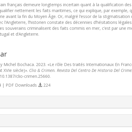
ain français demeure longtemps incertain quant à la qualification des 
ualifier nettement les faits maritimes, ce qui explique, par exemple, 
rie avant la fin du Moyen Âge. Or, malgré l’essor de la stigmatisation 
ec l’Angleterre, l’historien constate des décennies d’hésitations léga
ctes souverains criminalisent des faits commis en mer, c’est par une mo
tugal et d’Angleterre.
ar
, y Michel Bochaca. 2023. «Le rôle Des traités Internationaux En Fra
ut XVIe siècle)».
Clio & Crimen. Revista Del Centro De Historia Del Cri
/10.1387/clio-crimen.25660.
 | PDF Downloads
224
s.themes.bootstrap3.article.details##