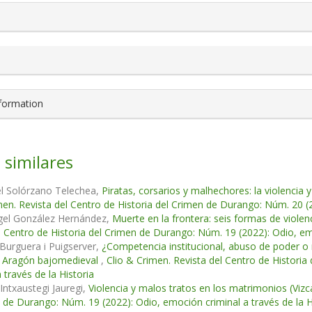
nformation
 similares
el Solórzano Telechea,
Piratas, corsarios y malhechores: la violencia y
men. Revista del Centro de Historia del Crimen de Durango: Núm. 20 (2
gel González Hernández,
Muerte en la frontera: seis formas de viole
l Centro de Historia del Crimen de Durango: Núm. 19 (2022): Odio, emo
. Burguera i Puigserver,
¿Competencia institucional, abuso de poder o ma
 Aragón bajomedieval
,
Clio & Crimen. Revista del Centro de Histori
 través de la Historia
Intxaustegi Jauregi,
Violencia y malos tratos en los matrimonios (Vizca
 de Durango: Núm. 19 (2022): Odio, emoción criminal a través de la H