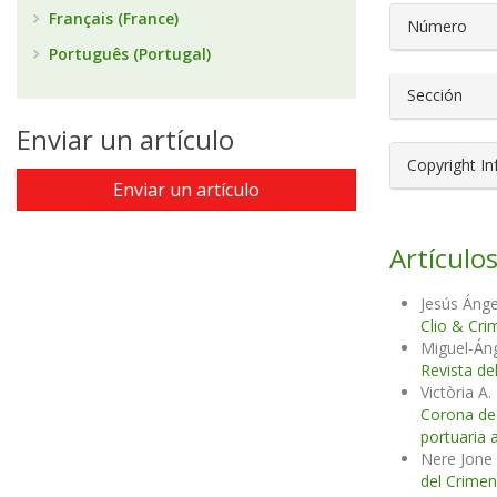
Français (France)
Número
Português (Portugal)
Sección
Enviar un artículo
Copyright I
Enviar un artículo
Artículos
Jesús Áng
Clio & Cri
Miguel-Án
Revista de
Victòria A
Corona de
portuaria a
Nere Jone 
del Crimen