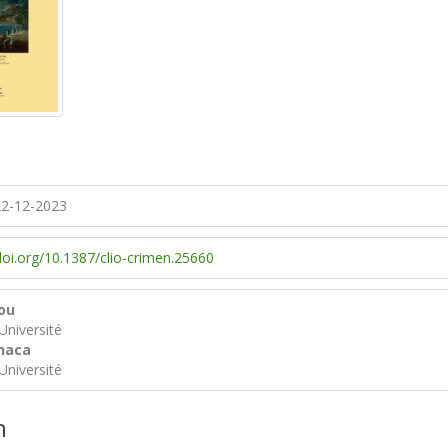
2-12-2023
doi.org/10.1387/clio-crimen.25660
tou
Université
haca
Université
n