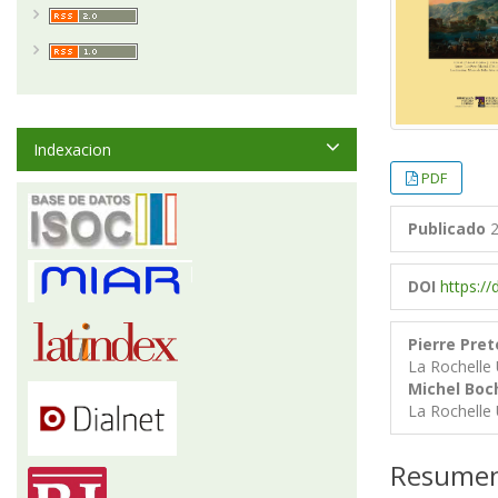
Indexacion
PDF
Publicado
2
DOI
https://
Pierre Pre
La Rochelle 
Michel Boc
La Rochelle 
Resume