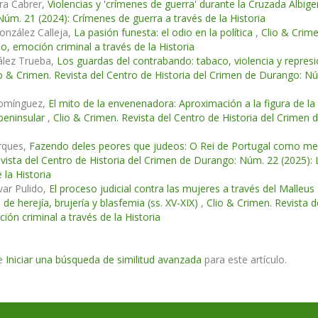
ira Cabrer,
Violencias y 'crímenes de guerra' durante la Cruzada Albig
úm. 21 (2024): Crímenes de guerra a través de la Historia
onzález Calleja,
La pasión funesta: el odio en la política
,
Clio & Crime
io, emoción criminal a través de la Historia
ález Trueba,
Los guardas del contrabando: tabaco, violencia y represi
o & Crimen. Revista del Centro de Historia del Crimen de Durango: Nú
omínguez,
El mito de la envenenadora: Aproximación a la figura de la
peninsular
,
Clio & Crimen. Revista del Centro de Historia del Crimen
rques,
Fazendo deles peores que judeos: O Rei de Portugal como medi
vista del Centro de Historia del Crimen de Durango: Núm. 22 (2025): 
 la Historia
ar Pulido,
El proceso judicial contra las mujeres a través del Malleus
 de herejía, brujería y blasfemia (ss. XV-XIX)
,
Clio & Crimen. Revista 
ión criminal a través de la Historia
e
Iniciar una búsqueda de similitud avanzada
para este artículo.