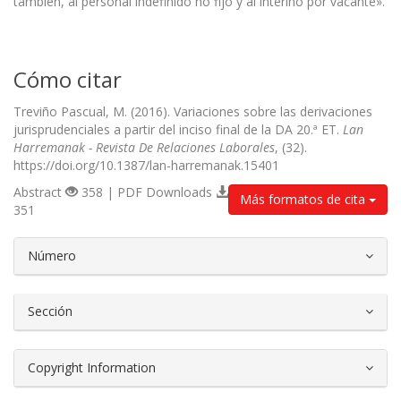
también, al personal indefinido no fijo y al interino por vacante».
Cómo citar
Treviño Pascual, M. (2016). Variaciones sobre las derivaciones
jurisprudenciales a partir del inciso final de la DA 20.ª ET.
Lan
Harremanak - Revista De Relaciones Laborales
, (32).
https://doi.org/10.1387/lan-harremanak.15401
Abstract
358 | PDF Downloads
Más formatos de cita
351
##plugins.themes.bootstrap3.article.d
Número
Sección
Copyright Information