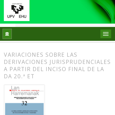
Inicio
Archivos
Núm. 32 (2015): Las relaciones laborales ant
VARIACIONES SOBRE LAS
DERIVACIONES JURISPRUDENCIALES
A PARTIR DEL INCISO FINAL DE LA
DA 20.ª ET
##plugins.themes.bootstrap3.article.
##plugins.themes.bootstrap3.article.