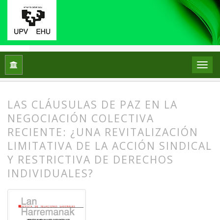
Inicio
Archivos
Núm. 53 (2025): Trabajo y sindicalismo en el
LAS CLÁUSULAS DE PAZ EN LA
NEGOCIACIÓN COLECTIVA
RECIENTE: ¿UNA REVITALIZACIÓN
LIMITATIVA DE LA ACCIÓN SINDICAL
Y RESTRICTIVA DE DERECHOS
INDIVIDUALES?
##plugins.themes.bootstrap3.article.
##plugins.themes.bootstrap3.article.