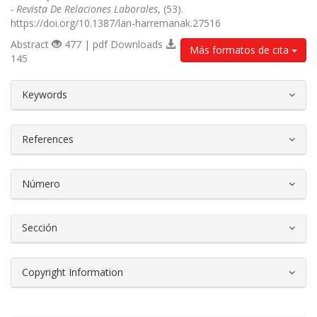
- Revista De Relaciones Laborales
, (53).
https://doi.org/10.1387/lan-harremanak.27516
Abstract
477 | pdf Downloads
Más formatos de cita
145
##plugins.themes.bootstrap3.article.d
Keywords
References
Número
Sección
Copyright Information