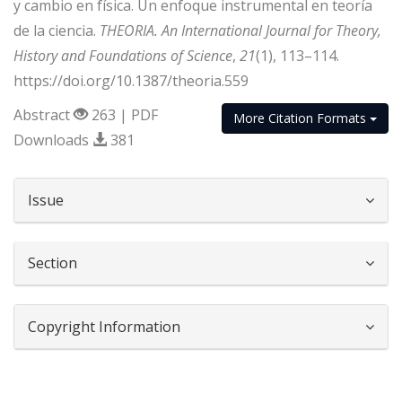
y cambio en física. Un enfoque instrumental en teoría
de la ciencia.
THEORIA. An International Journal for Theory,
History and Foundations of Science
,
21
(1), 113–114.
https://doi.org/10.1387/theoria.559
Abstract
263 | PDF
More Citation Formats
Downloads
381
##plugins.themes.bootstrap3.article.d
Issue
Section
Copyright Information