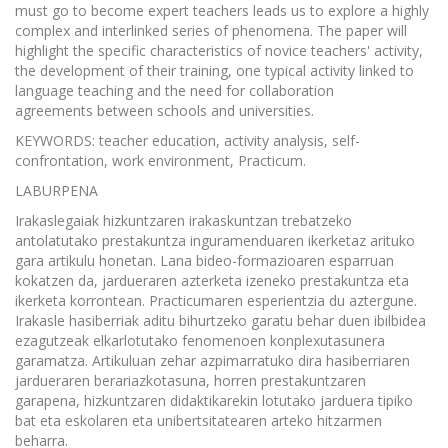
must go to become expert teachers leads us to explore a highly
complex and interlinked series of phenomena. The paper will
highlight the specific characteristics of novice teachers' activity,
the development of their training, one typical activity linked to
language teaching and the need for collaboration
agreements between schools and universities.
KEYWORDS: teacher education, activity analysis, self-
confrontation, work environment, Practicum.
LABURPENA
Irakaslegaiak hizkuntzaren irakaskuntzan trebatzeko
antolatutako prestakuntza inguramenduaren ikerketaz arituko
gara artikulu honetan. Lana bideo-formazioaren esparruan
kokatzen da, jardueraren azterketa izeneko prestakuntza eta
ikerketa korrontean. Practicumaren esperientzia du aztergune.
Irakasle hasiberriak aditu bihurtzeko garatu behar duen ibilbidea
ezagutzeak elkarlotutako fenomenoen konplexutasunera
garamatza. Artikuluan zehar azpimarratuko dira hasiberriaren
jardueraren berariazkotasuna, horren prestakuntzaren
garapena, hizkuntzaren didaktikarekin lotutako jarduera tipiko
bat eta eskolaren eta unibertsitatearen arteko hitzarmen
beharra.