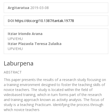
Argitaratua
2019-03-08
DOI
https://doi.org/10.1387/tantak.19778
Itziar Iriondo Arana
UPV/EHU
Itziar Plazaola
Teresa Zulaika
UPV/EHU
Laburpena
ABSTRACT
This paper presents the results of a research study focusing on
a training environment designed to foster the teaching skills of
novice teachers. The study is located within the field of
videobased training, which in turn forms part of the research
and training approach known as activity analysis. The focus of
study is a teaching Practicum. Identifying the process through
which novice teachers