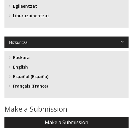
Egileentzat
Liburuzainentzat
Hizkuntza
Euskara
English
Español (España)
Français (France)
Make a Submission
Make a Submission