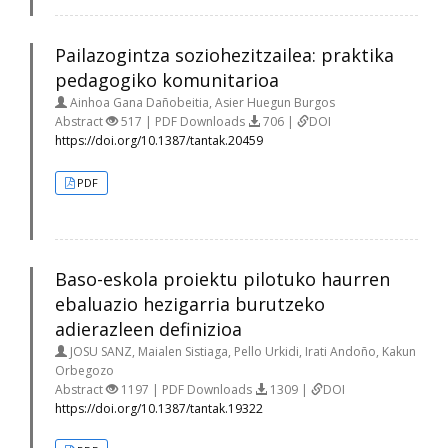
Pailazogintza soziohezitzailea: praktika
pedagogiko komunitarioa
Ainhoa Gana Dañobeitia, Asier Huegun Burgos
Abstract
517 | PDF Downloads
706 |
DOI
https://doi.org/10.1387/tantak.20459
PDF
Baso-eskola proiektu pilotuko haurren
ebaluazio hezigarria burutzeko
adierazleen definizioa
JOSU SANZ, Maialen Sistiaga, Pello Urkidi, Irati Andoño, Kakun
Orbegozo
Abstract
1197 | PDF Downloads
1309 |
DOI
https://doi.org/10.1387/tantak.19322