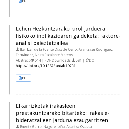
PDF
Lehen Hezkuntzarako kirol-jarduera
fisikoko inplikazioaren galdeketa: faktore-
analisi baieztatzailea
Iker Izar de la Fuente Díaz de Cerio, Arantzazu Rodríguez
Fernández, Naira Escalante Mateos
Abstract
514 | PDF Downloads
581 |
DOI
https://doi.org/10.1387/tantak.19731
PDF
Elkarrizketak irakasleen
prestakuntzarako bitarteko: irakasle-
bideratzaileen jarduna ezaugarritzen
Eneritz Garro, Nagore Ipiña, Arantza Ozaeta