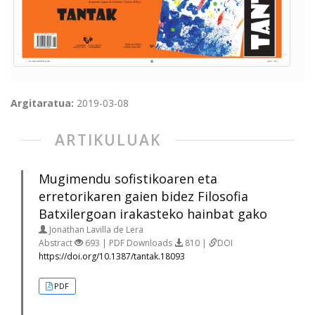
Argitaratua:
2019-03-08
ARTIKULUAK
Mugimendu sofistikoaren eta
erretorikaren gaien bidez Filosofia
Batxilergoan irakasteko hainbat gako
Jonathan Lavilla de Lera
Abstract
693 | PDF Downloads
810 |
DOI
https://doi.org/10.1387/tantak.18093
PDF