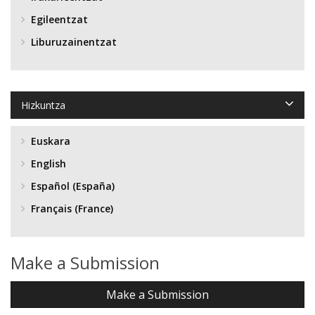
Egileentzat
Liburuzainentzat
Hizkuntza
Euskara
English
Español (España)
Français (France)
Make a Submission
Make a Submission