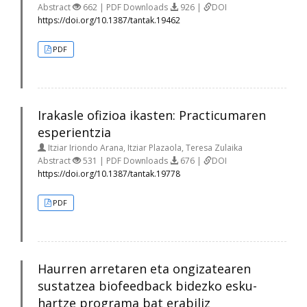
Abstract
662 | PDF Downloads
926 |
DOI
https://doi.org/10.1387/tantak.19462
PDF
Irakasle ofizioa ikasten: Practicumaren
esperientzia
Itziar Iriondo Arana, Itziar Plazaola, Teresa Zulaika
Abstract
531 | PDF Downloads
676 |
DOI
https://doi.org/10.1387/tantak.19778
PDF
Haurren arretaren eta ongizatearen
sustatzea biofeedback bidezko esku-
hartze programa bat erabiliz