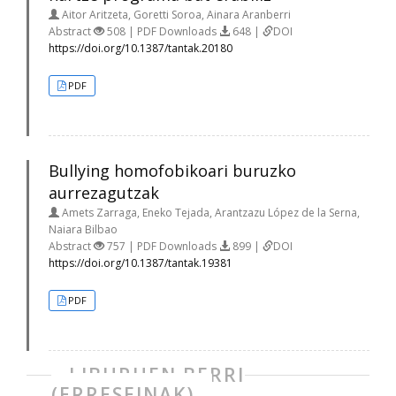
Aitor Aritzeta, Goretti Soroa, Ainara Aranberri
Abstract
508 | PDF Downloads
648 |
DOI
https://doi.org/10.1387/tantak.20180
PDF
Bullying homofobikoari buruzko
aurrezagutzak
Amets Zarraga, Eneko Tejada, Arantzazu López de la Serna,
Naiara Bilbao
Abstract
757 | PDF Downloads
899 |
DOI
https://doi.org/10.1387/tantak.19381
PDF
LIBURUEN BERRI
(ERRESEINAK)