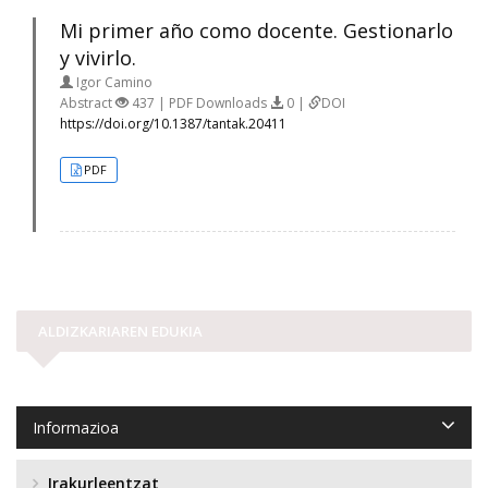
Mi primer año como docente. Gestionarlo
y vivirlo.
Igor Camino
Abstract
437 | PDF Downloads
0 |
DOI
https://doi.org/10.1387/tantak.20411
PDF
ALDIZKARIAREN EDUKIA
Informazioa
Irakurleentzat