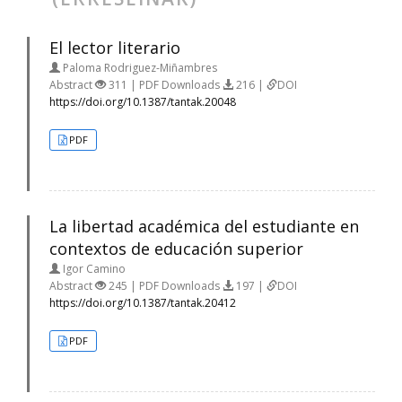
El lector literario
Paloma Rodriguez-Miñambres
Abstract
311 | PDF Downloads
216 |
DOI
https://doi.org/10.1387/tantak.20048
PDF
La libertad académica del estudiante en
contextos de educación superior
Igor Camino
Abstract
245 | PDF Downloads
197 |
DOI
https://doi.org/10.1387/tantak.20412
PDF