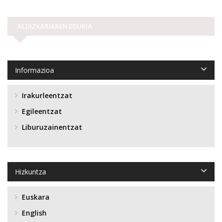
ALDIZKARIAREN EDUKIA
Informazioa
Irakurleentzat
Egileentzat
Liburuzainentzat
Hizkuntza
Euskara
English