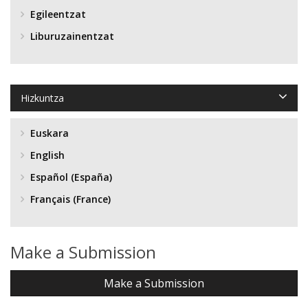
Egileentzat
Liburuzainentzat
Hizkuntza
Euskara
English
Español (España)
Français (France)
Make a Submission
Make a Submission