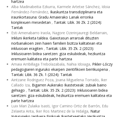
hartzea
Alba Madinabeitia Ezkurra, Karmele Artetxe Sánchez, Idoia
Fernández-Fernández,
Ikaskuntza transdiziplinarra eta
iraunkortasuna: Gradu Amaierako Lanak erronka
konplexuen mesedetan
,
Tantak: Libk. 36 Zk. 2 (2024):
Tantak
Esti Amenabarro Iraola, Nagore Ozerinjauregi Beldarrain,
Inkluni ikerketa taldea. Gaixotasun arraroak dituzten
norbanakoen zein haien familien bizitza kalitatean eta
inklusioan eragiten
,
Tantak: Libk. 35 Zk. 2 (2023):
Inklusioaren bidea saretzen: giza eskubideak, hezkuntza
eremuen kalitatea eta parte hartzea
Amaia Arribillaga Trebolazabala, Nahia Idoiaga,
Pikler-Lóczy
pedagogiaren inguruko ekarpen zientifikoen berrikuspena
,
Tantak: Libk. 36 Zk. 1 (2024): Tantak
Aintzane Rodriguez Poza, Joana Miguelena Torrado, Iker
Callado Iza,
Bigarren Aukerako Ikastetxeak: zubiak baino
gehiago
,
Tantak: Libk. 35 Zk. 2 (2023): Inklusioaren bidea
saretzen: giza eskubideak, hezkuntza eremuen kalitatea eta
parte hartzea
Luix Mari Zulaika Isasti, Igor Camino Ortiz de Barrón, Edu
Zelaieta Anta, Iker Ros Martinez de la Hidalga,
Natur
Inguruneko Jarduera Fisikoak Ikastetxeetako Hezkuntza