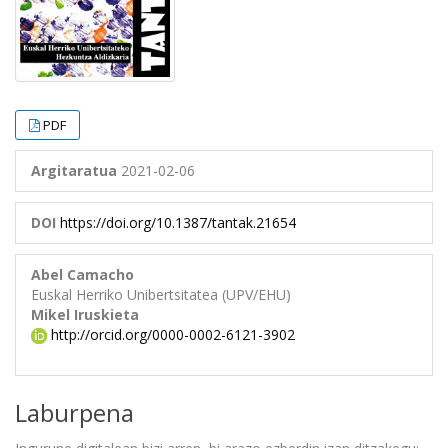
PDF
Argitaratua
2021-02-06
DOI
https://doi.org/10.1387/tantak.21654
Abel Camacho
Euskal Herriko Unibertsitatea (UPV/EHU)
Mikel Iruskieta
http://orcid.org/0000-0002-6121-3902
Laburpena