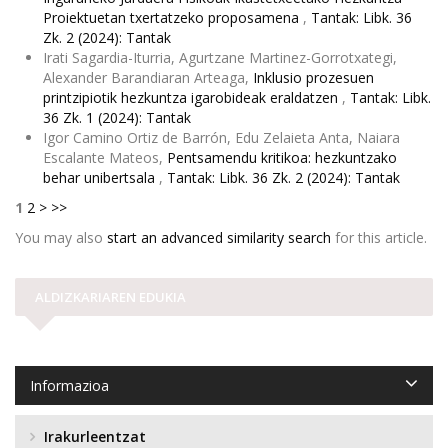
Proiektuetan txertatzeko proposamena
,
Tantak: Libk. 36
Zk. 2 (2024): Tantak
Irati Sagardia-Iturria, Agurtzane Martinez-Gorrotxategi,
Alexander Barandiaran Arteaga,
Inklusio prozesuen
printzipiotik hezkuntza igarobideak eraldatzen
,
Tantak: Libk.
36 Zk. 1 (2024): Tantak
Igor Camino Ortiz de Barrón, Edu Zelaieta Anta, Naiara
Escalante Mateos,
Pentsamendu kritikoa: hezkuntzako
behar unibertsala
,
Tantak: Libk. 36 Zk. 2 (2024): Tantak
1
2
>
>>
You may also
start an advanced similarity search
for this article.
ALDIZKARIAREN EDUKIA
Informazioa
Irakurleentzat