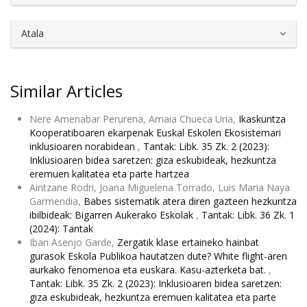
Atala
Similar Articles
Nere Amenabar Perurena, Amaia Chueca Uria,
Ikaskuntza
Kooperatiboaren ekarpenak Euskal Eskolen Ekosistemari
inklusioaren norabidean
,
Tantak: Libk. 35 Zk. 2 (2023):
Inklusioaren bidea saretzen: giza eskubideak, hezkuntza
eremuen kalitatea eta parte hartzea
Aintzane Rodri, Joana Miguelena Torrado, Luis Maria Naya
Garmendia,
Babes sistematik atera diren gazteen hezkuntza
ibilbideak: Bigarren Aukerako Eskolak
,
Tantak: Libk. 36 Zk. 1
(2024): Tantak
Iban Asenjo Garde,
Zergatik klase ertaineko hainbat
gurasok Eskola Publikoa hautatzen dute? White flight-aren
aurkako fenomenoa eta euskara. Kasu-azterketa bat.
,
Tantak: Libk. 35 Zk. 2 (2023): Inklusioaren bidea saretzen:
giza eskubideak, hezkuntza eremuen kalitatea eta parte