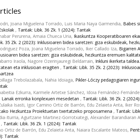
rticles
Rodri, Joana Miguelena Torrado, Luis Maria Naya Garmendia,
Babes si
Eskolak
,
Tantak: Libk. 36 Zk. 1 (2024): Tantak
abar Perurena, Amaia Chueca Uria,
Ikaskuntza Kooperatiboaren eka
bk. 35 Zk. 2 (2023): Inklusioaren bidea saretzen: giza eskubideak, hez
odriguez Poza, Joana Miguelena Torrado, Iker Callado Iza,
Bigarren 
klusioaren bidea saretzen: giza eskubideak, hezkuntza eremuen kalitat
barro Iraola, Nagore Ozerinjauregi Beldarrain,
Inkluni ikerketa talde
itatean eta inklusioan eragiten
,
Tantak: Libk. 35 Zk. 2 (2023): Inklusi
hartzea
billaga Trebolazabala, Nahia Idoiaga,
Pikler-Lóczy pedagogiaren ingu
ntak
abeitia Ezkurra, Karmele Artetxe Sánchez, Idoia Fernández-Fernánd
 Lanak erronka konplexuen mesedetan
,
Tantak: Libk. 36 Zk. 2 (2024)
Zulaika Isasti, Igor Camino Ortiz de Barrón, Edu Zelaieta Anta, Iker R
etako Hezkuntza Proiektuetan txertatzeko proposamena
,
Tantak: Libk
rdia-Iturria, Agurtzane Martinez-Gorrotxategi, Alexander Barandiaran 
n
,
Tantak: Libk. 36 Zk. 1 (2024): Tantak
o Ortiz de Barrón, Edu Zelaieta Anta, Naiara Escalante Mateos,
Pent
4): Tantak