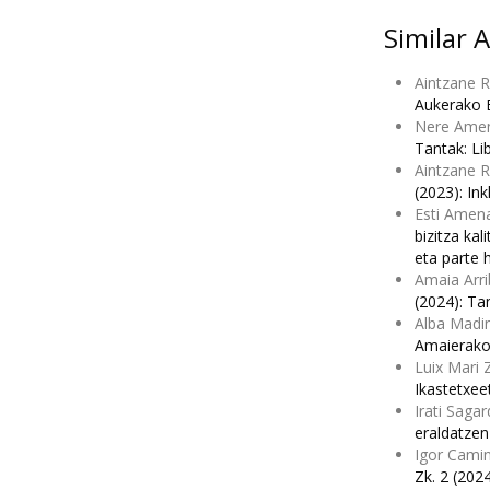
Similar A
Aintzane 
Aukerako 
Nere Amen
Tantak: Li
Aintzane R
(2023): In
Esti Amena
bizitza kal
eta parte 
Amaia Arri
(2024): Ta
Alba Madin
Amaierako
Luix Mari 
Ikastetxe
Irati Saga
eraldatze
Igor Camin
Zk. 2 (202