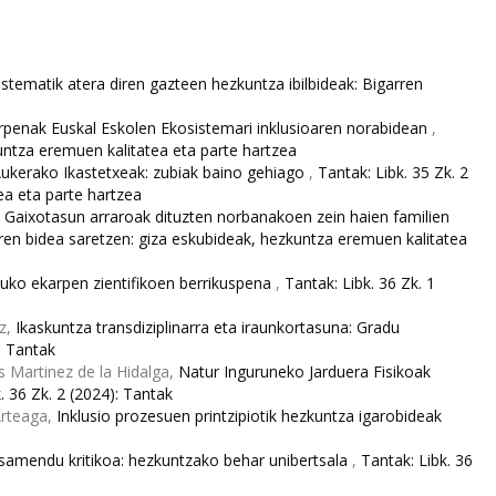
stematik atera diren gazteen hezkuntza ibilbideak: Bigarren
rpenak Euskal Eskolen Ekosistemari inklusioaren norabidean
,
kuntza eremuen kalitatea eta parte hartzea
Aukerako Ikastetxeak: zubiak baino gehiago
,
Tantak: Libk. 35 Zk. 2
ea eta parte hartzea
a. Gaixotasun arraroak dituzten norbanakoen zein haien familien
oaren bidea saretzen: giza eskubideak, hezkuntza eremuen kalitatea
ruko ekarpen zientifikoen berrikuspena
,
Tantak: Libk. 36 Zk. 1
ez,
Ikaskuntza transdiziplinarra eta iraunkortasuna: Gradu
: Tantak
os Martinez de la Hidalga,
Natur Inguruneko Jarduera Fisikoak
. 36 Zk. 2 (2024): Tantak
Arteaga,
Inklusio prozesuen printzipiotik hezkuntza igarobideak
samendu kritikoa: hezkuntzako behar unibertsala
,
Tantak: Libk. 36