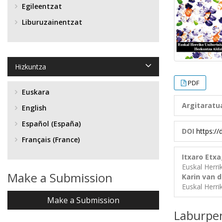
Egileentzat
Liburuzainentzat
Hizkuntza
PDF
Euskara
Argitaratu
English
Español (España)
DOI
https:/
Français (France)
Itxaro Etx
Euskal Herri
Make a Submission
Karin van 
Euskal Herri
Make a Submission
Laburpe