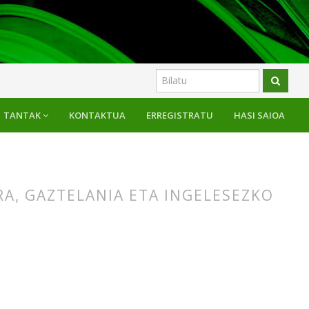
TANTAK
KONTAKTUA
ERREGISTRATU
HASI SAIOA
A, GAZTELANIA ETA INGELESEZKO