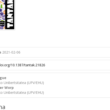
a
2021-02-06
/doi.org/10.1387/tantak.21826
ague
ko Unibertsitatea (UPV/EHU)
der Worp
ko Unibertsitatea (UPV/EHU)
na