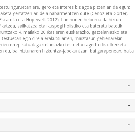
testuinguruetan ere, gero eta interes biziagoa pizten ari da egun;
aldaketa gertatzen ari dela nabarmentzen dute (Cenoz eta Gorter,
 Escamila eta Hopewell, 2012). Lan honen helburua da hiztun
katzea, sailkatzea eta ikuspegi holistiko eta bateratu batetik
untzako 4. mailako 20 ikasleren euskarazko, gaztelaniazko eta
 testuetan egin direla erakutsi arren, maiztasun gehienarekin
rien errepikatuak gaztelaniazko testuetan agertu dira. Ikerketa
n du, bai hiztunaren hizkuntza-jabekuntzan, bai garapenean, baita