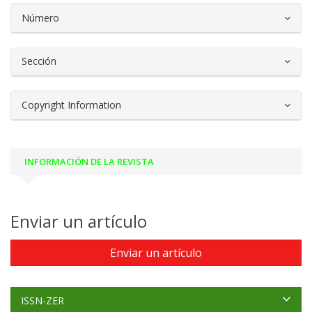
##plugins.themes.bootstrap3.article.d
Número
Sección
Copyright Information
INFORMACIÓN DE LA REVISTA
Enviar un artículo
Enviar un artículo
ISSN-ZER