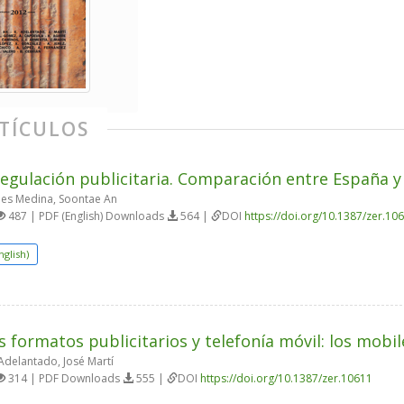
TÍCULOS
egulación publicitaria. Comparación entre España 
es Medina, Soontae An
487 | PDF (English) Downloads
564 |
DOI
https://doi.org/10.1387/zer.10
nglish)
 formatos publicitarios y telefonía móvil: los mob
 Adelantado, José Martí
314 | PDF Downloads
555 |
DOI
https://doi.org/10.1387/zer.10611