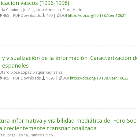
cación vascos (1996-1998)
ría Caminos, José Ignacio Armentia, Flora Marín
465 | PDF Downloads
490 |
DOI
https://doi.org/10.1387/zer.10621
 y visualización de la información. Caracterización d
s españoles
Otero, Xosé López, Xaquín González
405 | PDF Downloads
1693 |
DOI
https://doi.org/10.1387/zer.10623
ura informativa y visibilidad mediática del Foro Soc
a crecientemente transnacionalizada
rez, Jorge Resina, Ramiro Chico