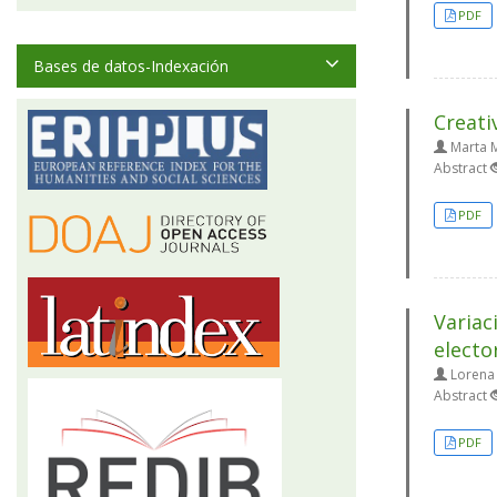
PDF
Bases de datos-Indexación
Creati
Marta 
Abstract
PDF
Variac
electo
Lorena 
Abstract
PDF