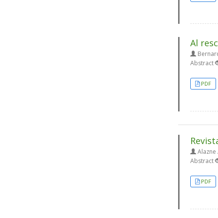
Al resc
Bernard
Abstract
PDF
Revist
Alazne 
Abstract
PDF