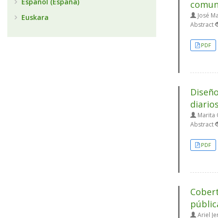
Español (España)
comuni
José Ma
Euskara
Abstract
PDF
Diseño
diario
Marita 
Abstract
PDF
Cobert
públic
Ariel Je