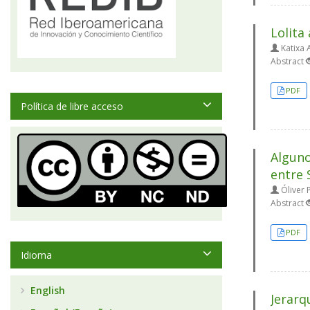
Lolita
Katixa 
Abstract
PDF
Política de libre acceso
Alguno
entre 
Óliver 
Abstract
PDF
Idioma
English
Jerarq