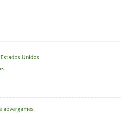
y Estados Unidos
609
ile advergames