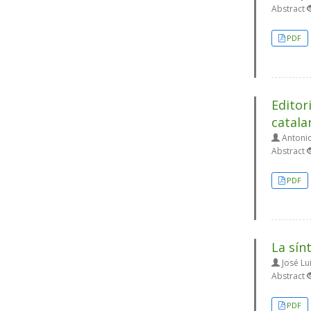
Abstract
PDF
Editor
catala
Antonio
Abstract
PDF
La sín
José Lu
Abstract
PDF