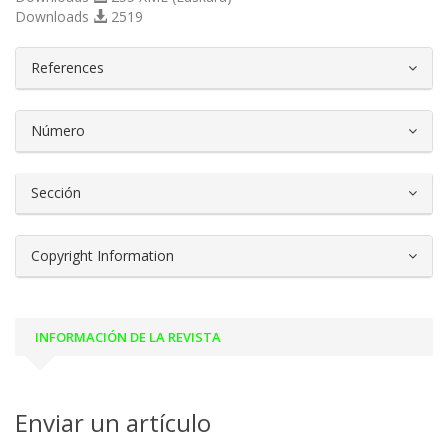
Downloads
2519
##plugins.themes.bootstrap3.article.d
References
Número
Sección
Copyright Information
INFORMACIÓN DE LA REVISTA
Enviar un artículo