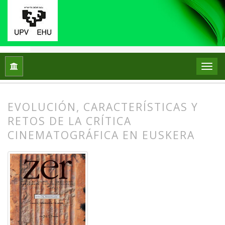
Inicio
Archivos
Vol. 22 Núm. 43 (2017)
Artículos
EVOLUCIÓN, CARACTERÍSTICAS Y
RETOS DE LA CRÍTICA
CINEMATOGRÁFICA EN EUSKERA
##plugins.themes.bootstrap3.article.
##plugins.themes.bootstrap3.article.