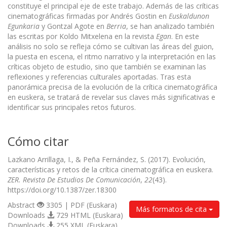
constituye el principal eje de este trabajo. Además de las críticas
cinematográficas firmadas por Andrés Gostin en
Euskaldunon
Egunkaria
y Gontzal Agote en
Berria
, se han analizado también
las escritas por Koldo Mitxelena en la revista
Egan
. En este
análisis no solo se refleja cómo se cultivan las áreas del guion,
la puesta en escena, el ritmo narrativo y la interpretación en las
críticas objeto de estudio, sino que también se examinan las
reflexiones y referencias culturales aportadas. Tras esta
panorámica precisa de la evolución de la crítica cinematográfica
en euskera, se tratará de revelar sus claves más significativas e
identificar sus principales retos futuros.
Cómo citar
Lazkano Arrillaga, I., & Peña Fernández, S. (2017). Evolución,
características y retos de la crítica cinematográfica en euskera.
ZER. Revista De Estudios De Comunicación
,
22
(43).
https://doi.org/10.1387/zer.18300
Abstract
3305 | PDF (Euskara)
Más formatos de cita
Downloads
729 HTML (Euskara)
Downloads
255 XML (Euskara)