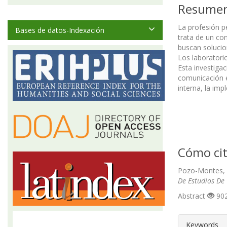
Resume
La profesión p
Bases de datos-Indexación
trata de un co
buscan solucio
Los laboratori
Esta investiga
comunicación e
interna, la im
Cómo cit
Pozo-Montes, Y
De Estudios De
Abstract
902
##plugin
Keywords