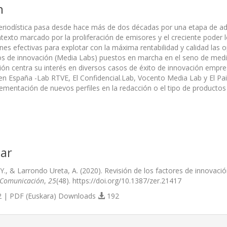
n
eriodística pasa desde hace más de dos décadas por una etapa de ad
ntexto marcado por la proliferación de emisores y el creciente poder 
nes efectivas para explotar con la máxima rentabilidad y calidad las 
os de innovación (Media Labs) puestos en marcha en el seno de medio
ción centra su interés en diversos casos de éxito de innovación empres
n España -Lab RTVE, El Confidencial.Lab, Vocento Media Lab y El Pa
plementación de nuevos perfiles en la redacción o el tipo de producto
ar
., & Larrondo Ureta, A. (2020). Revisión de los factores de innovació
 Comunicación
,
25
(48). https://doi.org/10.1387/zer.21417
 | PDF (Euskara) Downloads
192
s.themes.bootstrap3.article.details##