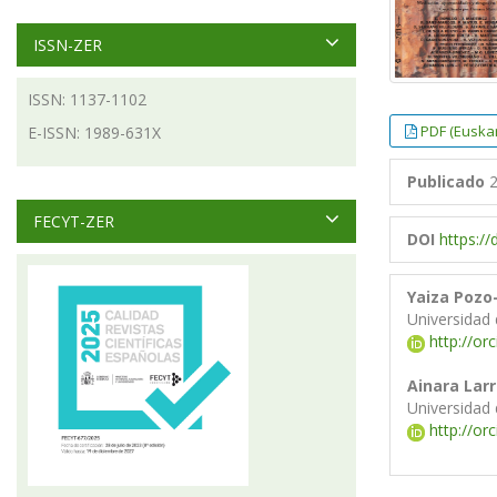
ISSN-ZER
ISSN: 1137-1102
PDF (Euska
E-ISSN: 1989-631X
Publicado
2
FECYT-ZER
DOI
https:/
Yaiza Poz
Universidad 
http://or
Ainara Lar
Universidad 
http://or