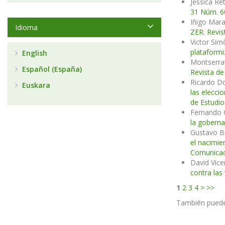
Jessica Re
31 Núm. 60
Iñigo Mara
Idioma
ZER. Revis
Victor Sim
plataformi
English
Montserra
Español (España)
Revista de
Ricardo D
Euskara
las elecc
de Estudi
Fernando 
la goberna
Gustavo B
el nacimie
Comunicac
David Vice
contra las
1
2
3
4
>
>>
También pued