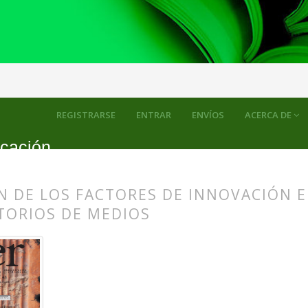
ulos
REGISTRARSE
ENTRAR
ENVÍOS
ACERCA DE
icación
N DE LOS FACTORES DE INNOVACIÓN E
TORIOS DE MEDIOS
s.themes.bootstrap3.article.main##
s.themes.bootstrap3.article.sidebar##