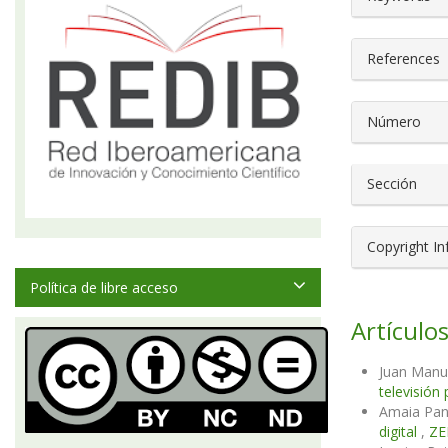
References
Número
Sección
Copyright I
Política de libre acceso
Artículos
Juan Manu
televisión
Amaia Pani
digital
,
ZE