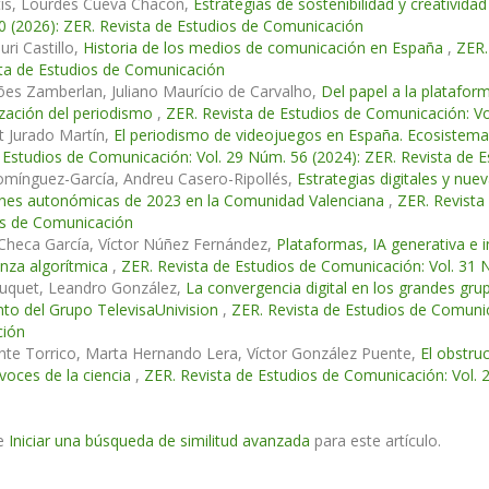
tis, Lourdes Cueva Chacón,
Estrategias de sostenibilidad y creativid
 (2026): ZER. Revista de Estudios de Comunicación
uri Castillo,
Historia de los medios de comunicación en España
,
ZER.
ta de Estudios de Comunicación
ões Zamberlan, Juliano Maurício de Carvalho,
Del papel a la plataforma
zación del periodismo
,
ZER. Revista de Estudios de Comunicación: Vo
t Jurado Martín,
El periodismo de videojuegos en España. Ecosistema 
 Estudios de Comunicación: Vol. 29 Núm. 56 (2024): ZER. Revista de 
omínguez-García, Andreu Casero-Ripollés,
Estrategias digitales y nu
iones autonómicas de 2023 en la Comunidad Valenciana
,
ZER. Revista
os de Comunicación
Checa García, Víctor Núñez Fernández,
Plataformas, IA generativa e 
nza algorítmica
,
ZER. Revista de Estudios de Comunicación: Vol. 31 
uquet, Leandro González,
La convergencia digital en los grandes gru
nto del Grupo TelevisaUnivision
,
ZER. Revista de Estudios de Comunic
ión
nte Torrico, Marta Hernando Lera, Víctor González Puente,
El obstru
 voces de la ciencia
,
ZER. Revista de Estudios de Comunicación: Vol. 
e
Iniciar una búsqueda de similitud avanzada
para este artículo.