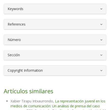
##plugins.themes.bootstrap3.article.d
Keywords
References
Número
Sección
Copyright Information
Artículos similares
Xabier Tirapu Intxaurrondo,
La representación juvenil en los
medios de comunicación: Un análisis de prensa del caso