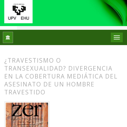
Inicio
Archivos
Vol. 26 Núm. 51 (2021): ZER. Revista de Est
¿TRAVESTISMO O
TRANSEXUALIDAD? DIVERGENCIA
EN LA COBERTURA MEDIÁTICA DEL
ASESINATO DE UN HOMBRE
TRAVESTIDO
##plugins.themes.bootstrap3.article.
##plugins.themes.bootstrap3.article.