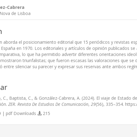
ez-Cabrera
 Nova de Lisboa
n
n aborda el posicionamiento editorial que 15 periódicos y revistas es
 España en 1970. Los editoriales y artículos de opinión publicados s
omparativa, lo que ha permitido advertir diferentes orientaciones ideol
ostraron triunfalistas; que fueron escasas las valoraciones que se di
ló entre silenciar su parecer y expresar sus reservas ante ambos regí
ar
 C., Baptista, C., & González-Cabrera, A. (2024). El viaje de Estado 
ión.
ZER. Revista De Estudios De Comunicación
,
29
(56), 335–354. https
 | pdf Downloads
215
s.themes.bootstrap3.article.details##