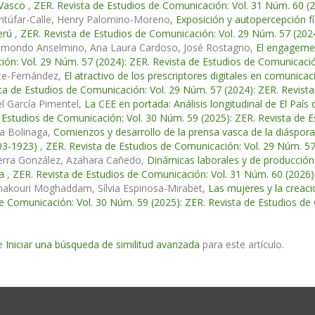
 Vasco
,
ZER. Revista de Estudios de Comunicación: Vol. 31 Núm. 60 (
ntúfar-Calle, Henry Palomino-Moreno,
Exposición y autopercepción fís
Perú
,
ZER. Revista de Estudios de Comunicación: Vol. 29 Núm. 57 (202
aimondo Anselmino, Ana Laura Cardoso, José Rostagno,
El engageme
ón: Vol. 29 Núm. 57 (2024): ZER. Revista de Estudios de Comunicaci
nte-Fernández,
El atractivo de los prescriptores digitales en comunicac
ta de Estudios de Comunicación: Vol. 29 Núm. 57 (2024): ZER. Revist
l García Pimentel,
La CEE en portada: Análisis longitudinal de El Paí
 Estudios de Comunicación: Vol. 30 Núm. 59 (2025): ZER. Revista de 
ia Bolinaga,
Comienzos y desarrollo de la prensa vasca de la diáspor
1903-1923)
,
ZER. Revista de Estudios de Comunicación: Vol. 29 Núm. 57
ierra González, Azahara Cañedo,
Dinámicas laborales y de producción
da
,
ZER. Revista de Estudios de Comunicación: Vol. 31 Núm. 60 (2026)
hakouri Moghaddam, Sílvia Espinosa-Mirabet,
Las mujeres y la creaci
e Comunicación: Vol. 30 Núm. 59 (2025): ZER. Revista de Estudios d
e
Iniciar una búsqueda de similitud avanzada
para este artículo.