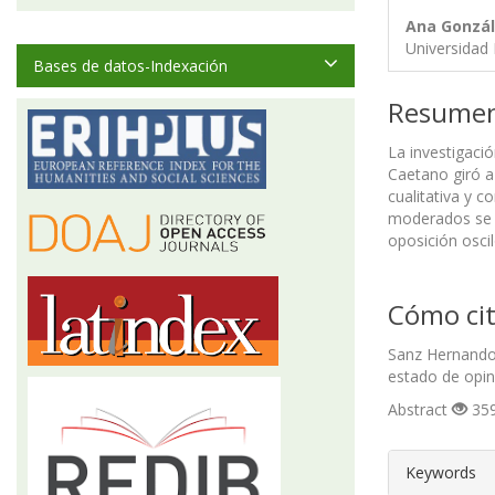
Ana Gonzál
Universidad
Bases de datos-Indexación
Resume
La investigació
Caetano giró a
cualitativa y c
moderados se m
oposición osci
Cómo cit
Sanz Hernando,
estado de opin
Abstract
359
##plugin
Keywords