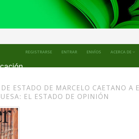
evista de Estudios de Comunicación
Artículos
REGISTRARSE
ENTRAR
ENVÍOS
ACERCA DE
icación
E DE ESTADO DE MARCELO CAETANO A 
UESA: EL ESTADO DE OPINIÓN
s.themes.bootstrap3.article.main##
s.themes.bootstrap3.article.sidebar##