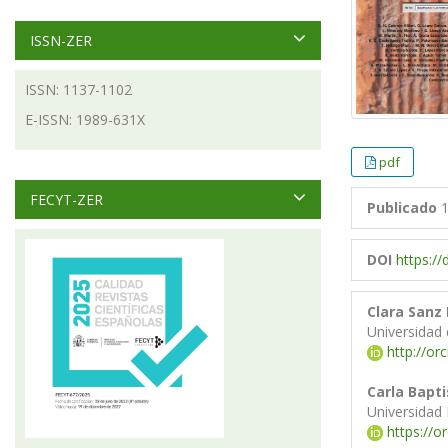
ISSN-ZER
ISSN: 1137-1102
E-ISSN: 1989-631X
pdf
FECYT-ZER
Publicado
1
DOI
https:/
Clara Sanz
Universidad
http://or
Carla Bapti
Universidad
https://o