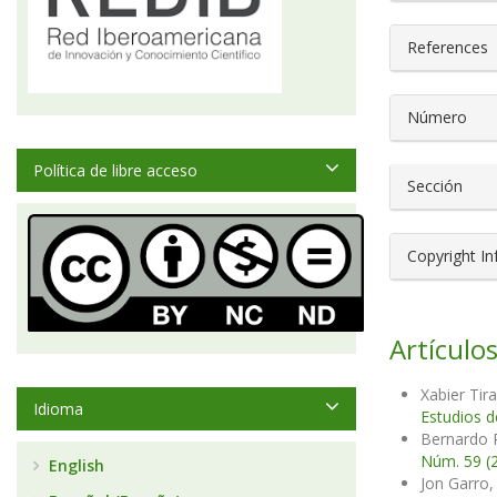
References
Número
Política de libre acceso
Sección
Copyright I
Artículos
Xabier Tir
Idioma
Estudios d
Bernardo 
Núm. 59 (2
English
Jon Garro,