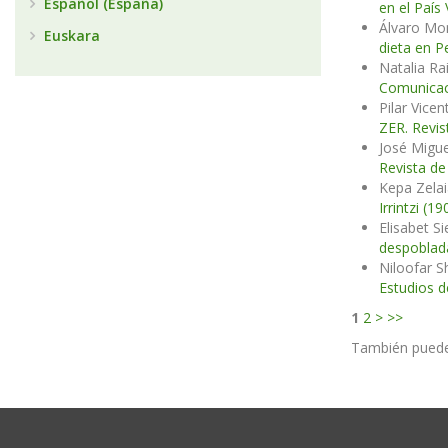
Español (España)
en el País
Álvaro Mo
Euskara
dieta en 
Natalia R
Comunicaci
Pilar Vice
ZER. Revis
José Migue
Revista de
Kepa Zela
Irrintzi (
Elisabet S
despobla
Niloofar S
Estudios d
1
2
>
>>
También pued