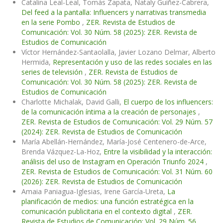
Catalina Leal-Leal, Tomás Zapata, Nataly Guiñez-Cabrera,
Del feed a la pantalla: Influencers y narrativas transmedia
en la serie Pombo
,
ZER. Revista de Estudios de
Comunicación: Vol. 30 Núm. 58 (2025): ZER. Revista de
Estudios de Comunicación
Víctor Hernández-Santaolalla, Javier Lozano Delmar, Alberto
Hermida,
Representación y uso de las redes sociales en las
series de televisión
,
ZER. Revista de Estudios de
Comunicación: Vol. 30 Núm. 58 (2025): ZER. Revista de
Estudios de Comunicación
Charlotte Michalak, David Galli,
El cuerpo de los influencers:
de la comunicación íntima a la creación de personajes
,
ZER. Revista de Estudios de Comunicación: Vol. 29 Núm. 57
(2024): ZER. Revista de Estudios de Comunicación
María Abellán-Hernández, María-José Centenero-de-Arce,
Brenda Vázquez-La-Hoz,
Entre la visibilidad y la interacción:
análisis del uso de Instagram en Operación Triunfo 2024
,
ZER. Revista de Estudios de Comunicación: Vol. 31 Núm. 60
(2026): ZER. Revista de Estudios de Comunicación
Amaia Paniagua-Iglesias, Irene García-Ureta,
La
planificación de medios: una función estratégica en la
comunicación publicitaria en el contexto digital
,
ZER.
Revista de Estudios de Comunicación: Vol. 29 Núm. 56