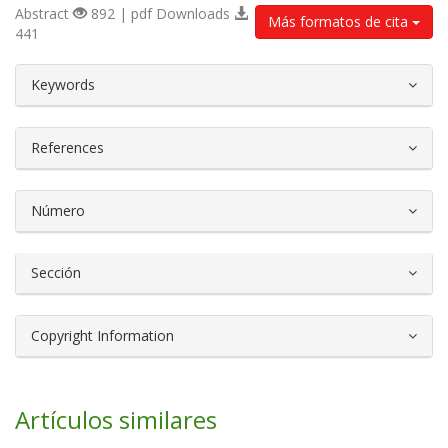
Abstract
892 | pdf Downloads
Más formatos de cita
441
##plugins.themes.bootstrap3.article.d
Keywords
References
Número
Sección
Copyright Information
Artículos similares