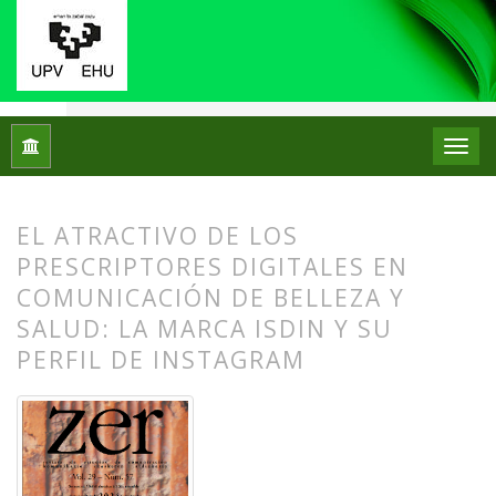
Inicio
Archivos
Vol. 29 Núm. 57 (2024): ZER. Revista de Est
EL ATRACTIVO DE LOS
PRESCRIPTORES DIGITALES EN
COMUNICACIÓN DE BELLEZA Y
SALUD: LA MARCA ISDIN Y SU
PERFIL DE INSTAGRAM
##plugins.themes.bootstrap3.article.
##plugins.themes.bootstrap3.article.