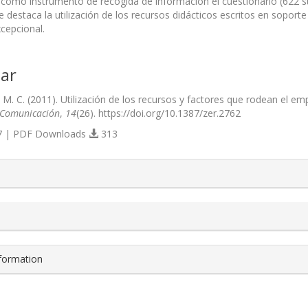
o como instrumento de recogida de información el cuestionario (622 su
 destaca la utilización de los recursos didácticos escritos en soporte
cepcional.
ar
 M. C. (2011). Utilización de los recursos y factores que rodean el e
 Comunicación
,
14
(26). https://doi.org/10.1387/zer.2762
 | PDF Downloads
313
s.themes.bootstrap3.article.details##
nformation