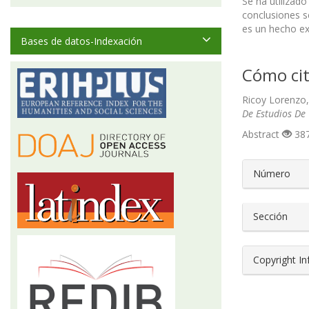
Se ha utilizad
conclusiones se
es un hecho ex
Bases de datos-Indexación
Cómo cit
Ricoy Lorenzo,
De Estudios De
Abstract
387
##plugin
Número
Sección
Copyright I