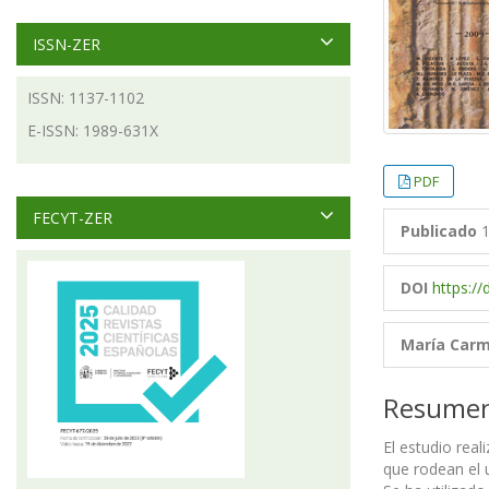
ISSN-ZER
ISSN: 1137-1102
E-ISSN: 1989-631X
PDF
FECYT-ZER
Publicado
1
DOI
https://
María Carm
Resume
El estudio real
que rodean el 