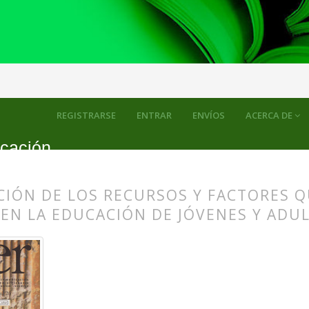
ulos
REGISTRARSE
ENTRAR
ENVÍOS
ACERCA DE
icación
CIÓN DE LOS RECURSOS Y FACTORES 
EN LA EDUCACIÓN DE JÓVENES Y ADU
s.themes.bootstrap3.article.main##
s.themes.bootstrap3.article.sidebar##