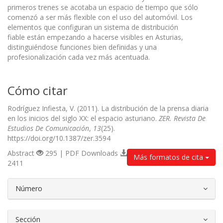
primeros trenes se acotaba un espacio de tiempo que sólo
comenzó a ser más flexible con el uso del automóvil. Los
elementos que configuran un sistema de distribución
fiable están empezando a hacerse visibles en Asturias,
distinguiéndose funciones bien definidas y una
profesionalización cada vez más acentuada.
Cómo citar
Rodríguez Infiesta, V. (2011). La distribución de la prensa diaria
en los inicios del siglo XX: el espacio asturiano.
ZER. Revista De
Estudios De Comunicación
,
13
(25).
https://doi.org/10.1387/zer.3594
Abstract
295 | PDF Downloads
Más formatos de cita
2411
##plugins.themes.bootstrap3.article.d
Número
Sección