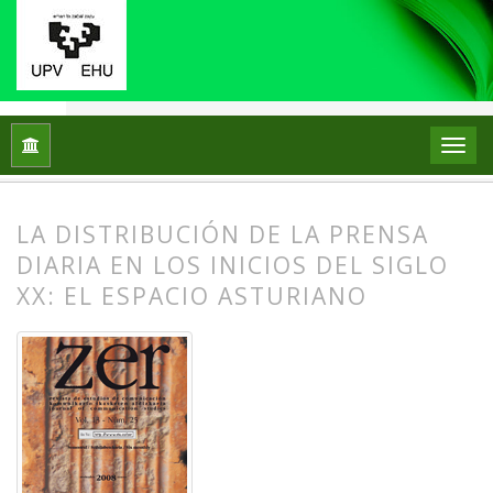
Inicio
Archivos
Vol. 13 Núm. 25 (2008)
Artículos
LA DISTRIBUCIÓN DE LA PRENSA
DIARIA EN LOS INICIOS DEL SIGLO
XX: EL ESPACIO ASTURIANO
##plugins.themes.bootstrap3.article.
##plugins.themes.bootstrap3.article.