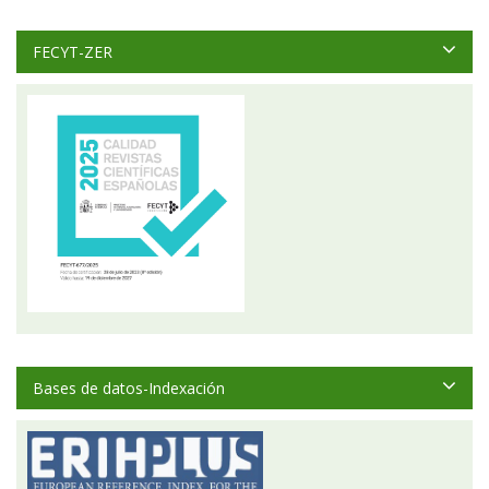
FECYT-ZER
Bases de datos-Indexación