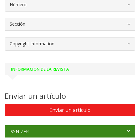
##plugins.themes.bootstrap3.article.d
Número
Sección
Copyright Information
INFORMACIÓN DE LA REVISTA
Enviar un artículo
Enviar un artículo
ISSN-ZER