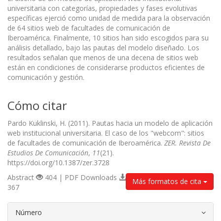
universitaria con categorías, propiedades y fases evolutivas
específicas ejerció como unidad de medida para la observación
de 64 sitios web de facultades de comunicación de
Iberoamérica. Finalmente, 10 sitios han sido escogidos para su
análisis detallado, bajo las pautas del modelo diseñado. Los
resultados señalan que menos de una decena de sitios web
están en condiciones de considerarse productos eficientes de
comunicación y gestión.
Cómo citar
Pardo Kuklinski, H. (2011). Pautas hacia un modelo de aplicación
web institucional universitaria. El caso de los "webcom": sitios
de facultades de comunicación de Iberoamérica.
ZER. Revista De
Estudios De Comunicación
,
11
(21).
https://doi.org/10.1387/zer.3728
Abstract
404 | PDF Downloads
Más formatos de cita
367
##plugins.themes.bootstrap3.article.d
Número