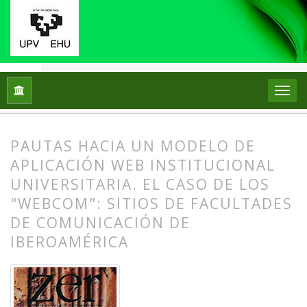
Inicio
Archivos
Vol. 11 Núm. 21 (2006)
Artículos
PAUTAS HACIA UN MODELO DE
APLICACIÓN WEB INSTITUCIONAL
UNIVERSITARIA. EL CASO DE LOS
"WEBCOM": SITIOS DE FACULTADES
DE COMUNICACIÓN DE
IBEROAMÉRICA
##plugins.themes.bootstrap3.article.
##plugins.themes.bootstrap3.article.