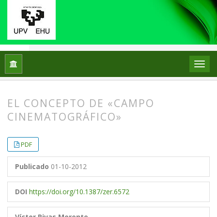
Inicio
Archivos
Vol. 17 Núm. 32 (2012)
Artículos
EL CONCEPTO DE «CAMPO
CINEMATOGRÁFICO»
##plugins.themes.bootstrap3.article.
##plugins.themes.bootstrap3.article.
PDF
Publicado
01-10-2012
DOI
https://doi.org/10.1387/zer.6572
Víctor Rivas Morente