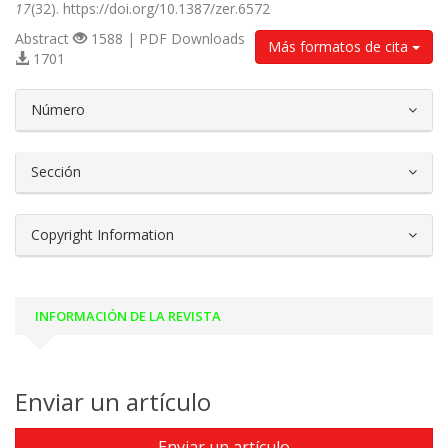
17
(32). https://doi.org/10.1387/zer.6572
Abstract
1588 | PDF Downloads
Más formatos de cita
1701
##plugins.themes.bootstrap3.article.d
Número
Sección
Copyright Information
INFORMACIÓN DE LA REVISTA
Enviar un artículo
Enviar un artículo