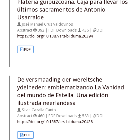
Platería guipuzcoana. Caja para llevar los
últimos sacramentos de Antonio
Usarralde
José Manuel Cruz Valdovinos
Abstract
392 | PDF Downloads
436 |
DOI
https://doi.org/10.1387/ars-bilduma.20394
PDF
De versmaading der wereltsche
ydelheden: emblematizando La Vanidad
del mundo de Estella. Una edición
ilustrada neerlandesa
Silvia Cazalla Canto
Abstract
460 | PDF Downloads
583 |
DOI
https://doi.org/10.1387/ars-bilduma.20438
PDF