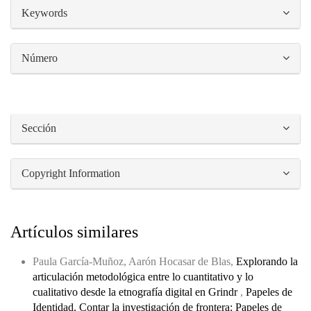
##plugins.themes.bootstrap3.article.details#
Keywords
Número
Sección
Copyright Information
Artículos similares
Paula García-Muñoz, Aarón Hocasar de Blas,
Explorando la
articulación metodológica entre lo cuantitativo y lo
cualitativo desde la etnografía digital en Grindr
,
Papeles de
Identidad. Contar la investigación de frontera: Papeles de