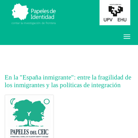
En la "España inmigrante": entre la fragilidad de
los inmigrantes y las políticas de integración
##plugins.themes.bootstrap3.article.main##
##plugins.themes.bootstrap3.article.sidebar