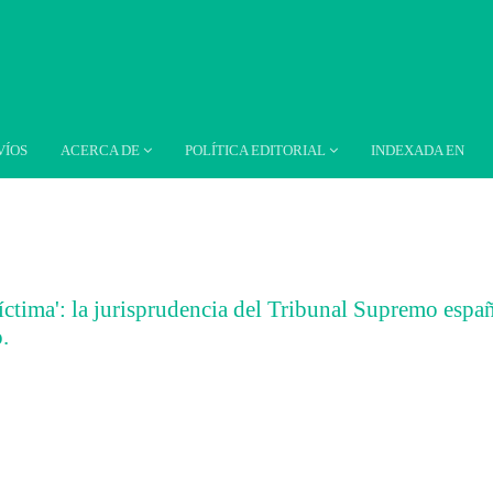
VÍOS
ACERCA DE
POLÍTICA EDITORIAL
INDEXADA EN
víctima': la jurisprudencia del Tribunal Supremo espa
.
##
ar##