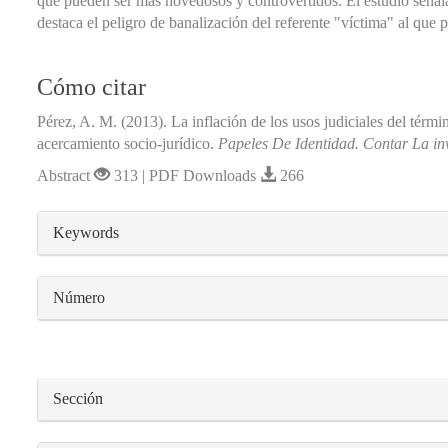
que pueden ser más novedosos y controvertidos. El estudio señala
destaca el peligro de banalización del referente "víctima" al que 
Cómo citar
Pérez, A. M. (2013). La inflación de los usos judiciales del térm
acercamiento socio-jurídico.
Papeles De Identidad. Contar La in
Abstract
313 | PDF Downloads
266
##plugins.themes.bootstrap3.article.detail
Keywords
Número
Sección