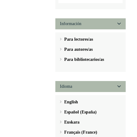
Información
Para lectores/as
Para autores/as
Para bibliotecarios/as
Idioma
English
Español (España)
Euskara
Français (France)