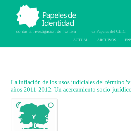
Papeles de Identidad.
Contar la investigación
de frontera
ACTUAL
ARCHIVOS
EN
La inflación de los usos judiciales del término '
años 2011-2012. Un acercamiento socio-jurídico
##plugins.themes.bootstrap3.article.main
##plugins.themes.bootstrap3.article.sideb