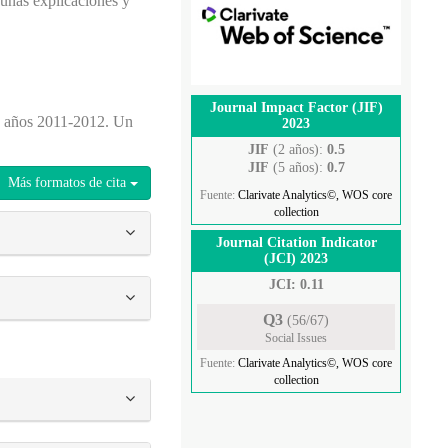
gunas explicaciones y
Journal Impact Factor (JIF)
los años 2011-2012. Un
2023
JIF
(2 años):
0.5
JIF
(5 años):
0.7
Más formatos de cita
Fuente:
Clarivate Analytics©, WOS core
collection
Journal Citation Indicator
(JCI) 2023
JCI: 0.11
Q3
(56/67)
Social Issues
Fuente:
Clarivate Analytics©, WOS core
collection