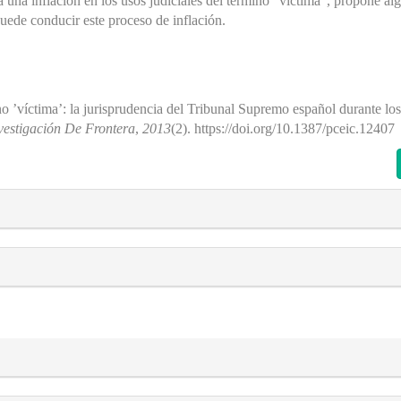
 una inflación en los usos judiciales del término "víctima", propone al
puede conducir este proceso de inflación.
ino ’víctima’: la jurisprudencia del Tribunal Supremo español durante 
vestigación De Frontera
,
2013
(2). https://doi.org/10.1387/pceic.12407
s##