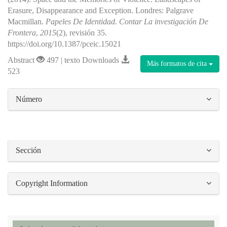
Erasure, Disappearance and Exception. Londres: Palgrave
Macmillan.
Papeles De Identidad. Contar La investigación De
Frontera
,
2015
(2), revisión 35.
https://doi.org/10.1387/pceic.15021
Abstract
497 | texto Downloads
Más formatos de cita
523
##plugins.themes.bootstrap3.article.details#
Número
Sección
Copyright Information