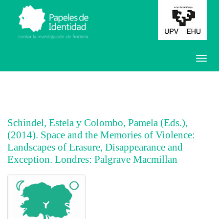
Schindel, Estela y Colombo, Pamela (Eds.),
(2014). Space and the Memories of Violence:
Landscapes of Erasure, Disappearance and
Exception. Londres: Palgrave Macmillan
##plugins.themes.bootstrap3.article.main##
##plugins.themes.bootstrap3.article.sidebar