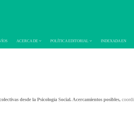
VÍOS
ACERCA DE
POLÍTICA EDITORIAL
INDEXADA EN
colectivas desde la Psicología Social. Acercamientos posibles,
coord