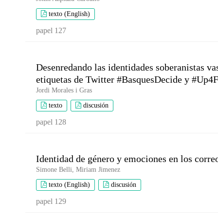
texto (English)
papel 127
Desenredando las identidades soberanistas vas
etiquetas de Twitter #BasquesDecide y #Up4
Jordi Morales i Gras
texto
discusión
papel 128
Identidad de género y emociones en los corre
Simone Belli, Miriam Jimenez
texto (English)
discusión
papel 129