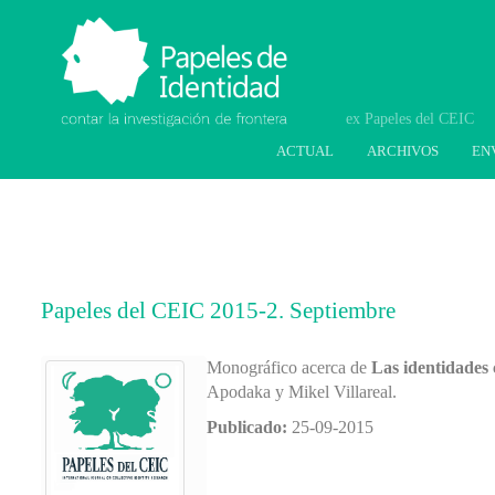
Papeles de Identidad.
Contar la investigación
de frontera
ACTUAL
ARCHIVOS
EN
Papeles del CEIC 2015-2. Septiembre
Monográfico acerca de
Las identidades 
Apodaka y Mikel Villareal.
Publicado:
25-09-2015