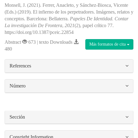
Monsell, J. (2021). Ferrer, Anacleto, y Sánchez-Biosca, Vicente
(Eds.) (2019). El infierno de los perpetradores. Imágenes, relatos y
conceptos. Barcelona: Bellaterra.
Papeles De Identidad. Contar
La investigación De Frontera
,
2021
(2), papel crítico 77.
https://doi.org/10.1387/pceic.22854
Abstract
673 | texto Downloads
Más formatos de cita
480
##plugins.themes.bootstrap3.article.details#
References
Número
Sección
Copyright Information