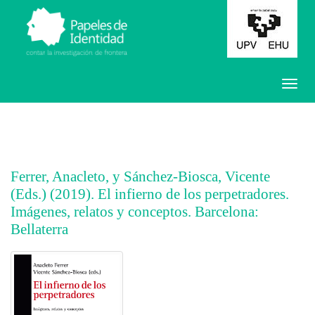
Ferrer, Anacleto, y Sánchez-Biosca, Vicente
(Eds.) (2019). El infierno de los perpetradores.
Imágenes, relatos y conceptos. Barcelona:
Bellaterra
##plugins.themes.bootstrap3.article.main##
##plugins.themes.bootstrap3.article.sidebar