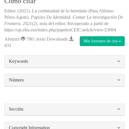
Cómo citar
Editor. (2021). La continuidad de lo heredado (Para Alfonso
Pérez-Agote).
Papeles De Identidad. Contar La investigación De
Frontera
,
2021
(2), nota del editor. Recuperado a partir de
https://ojs.ehu.eus/index.php/papelesCEIC/article/view/23094
Abstract
780 | texto Downloads
Más formatos de cita
433
##plugins.themes.bootstrap3.article.details#
Keywords
Número
Sección
Copyright Information