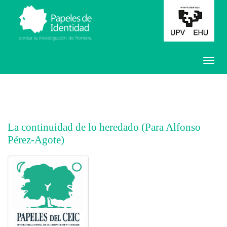
La continuidad de lo heredado (Para Alfonso
Pérez-Agote)
##plugins.themes.bootstrap3.article.main##
##plugins.themes.bootstrap3.article.sidebar