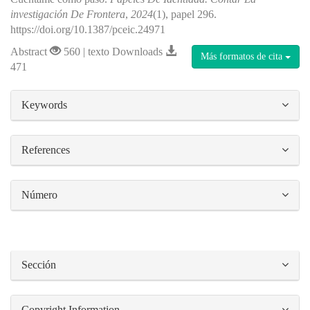
investigación De Frontera
,
2024
(1), papel 296.
https://doi.org/10.1387/pceic.24971
Abstract
560 | texto Downloads
Más formatos de cita
471
##plugins.themes.bootstrap3.article.details#
Keywords
References
Número
Sección
Copyright Information