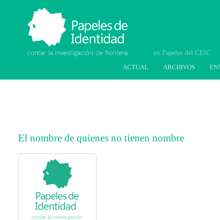
Papeles de Identidad.
Contar la investigación
de frontera
ACTUAL
ARCHIVOS
EN
El nombre de quienes no tienen nombre
##plugins.themes.bootstrap3.article.main
##plugins.themes.bootstrap3.article.sideb