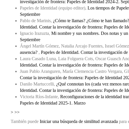
investigación de frontera: Papeles de Identidad 2024-2. Sep
Papeles de Identidad (equipo editor),
Los tiempos de Papel
Septiembre
Pablo de Marinis,
¿Cómo te llamas? ¿Cómo te han llamado? 
Identidad. Contar la investigación de frontera: Papeles de 
Ignacio Irazuzta,
Mi nombre y sus nombres. Dos notas y un 
Septiembre
Ángel Martín Gómez, Natalia Arcajo Fuentes, Israel Gómez
ausencia?
,
Papeles de Identidad. Contar la investigación d
Laura Casado Luna, Laia Folguera Cots, Oscar Guasch An
Identidad. Contar la investigación de frontera: Papeles de 
Juan Pablo Aranguren, María Clemencia Castro Vergara, G
Contar la investigación de frontera: Papeles de Identidad 2
Danilo Martuccelli,
¿Qué connotan los (cada vez menos raro
Identidad. Contar la investigación de frontera: Papeles de 
Victoria Ríos-Infante,
Reconfiguraciones de la identidad tran
Papeles de Identidad 2025-1. Marzo
>
>>
También puede
Iniciar una búsqueda de similitud avanzada
para e