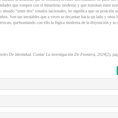
ntidades que rompen con el binarismo moderno y que transitan entre nom
 situado “entre dos” estados nacionales, no significa que su posición se
bos. Son tan inestables que a veces se decantan hacia un lado y otras h
rezcan, quebrantando con ello la lógica moderna de la disyunción y la e
peles De Identidad. Contar La investigación De Frontera
,
2024
(2), pa
s##