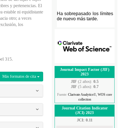
bres y pertenencias. El
a estable ni equidistante
acia otro; a veces
xclusión, los
pel 315.
Journal Impact Factor (JIF)
2023
Más formatos de cita
JIF
(2 años):
0.5
JIF
(5 años):
0.7
Fuente:
Clarivate Analytics©, WOS core
collection
Journal Citation Indicator
(JCI) 2023
JCI: 0.11