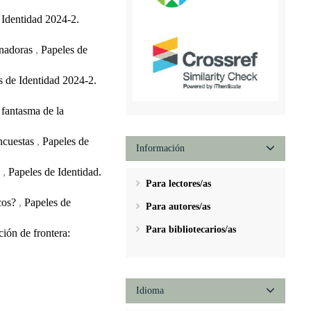
e Identidad 2024-2.
inadoras
,
Papeles de
es de Identidad 2024-2.
 fantasma de la
encuestas
,
Papeles de
Información
s
,
Papeles de Identidad.
Para lectores/as
icos?
,
Papeles de
Para autores/as
Para bibliotecarios/as
ción de frontera:
Idioma