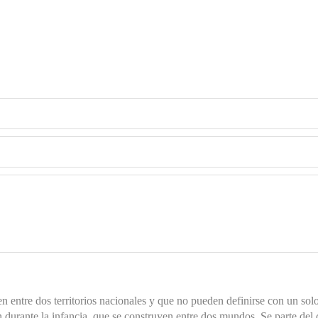
yen entre dos territorios nacionales y que no pueden definirse con un so
durante la infancia, que se construyen entre dos mundos. Se parte del ca