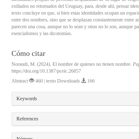
exiliados no retornados del Uruguay, para, desde ahí, pensar ide
texto concluye en que, si bien estas identidades ocupan un espacio
entre dos nombres, sino que se desplazan constantemente entre am
parecen una cosa, aunque no lo sean y otras no lo son, aunque pa
esencialismos y las dicotomías.
Cómo citar
Norandi, M. (2024). El nombre de quienes no tienen nombre.
Pa
https://doi.org/10.1387/pceic.26857
Abstract
460 | texto Downloads
166
##plugins.themes.bootstrap3.article.detail
Keywords
References
Número