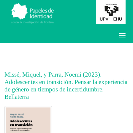
Missé, Miquel, y Parra, Noemí (2023).
Adolescentes en transición. Pensar la experiencia
de género en tiempos de incertidumbre.
Bellaterra
##plugins.themes.bootstrap3.article.main##
##plugins.themes.bootstrap3.article.sidebar