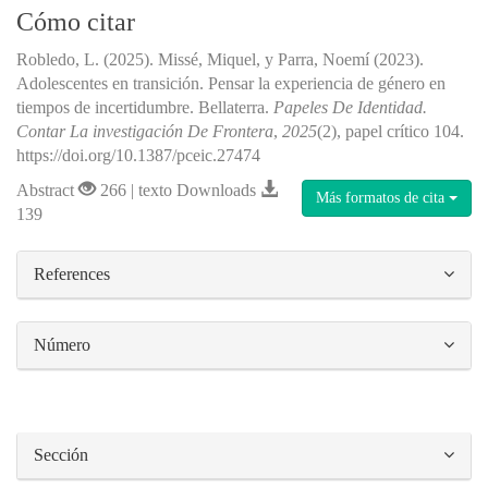
Cómo citar
Robledo, L. (2025). Missé, Miquel, y Parra, Noemí (2023).
Adolescentes en transición. Pensar la experiencia de género en
tiempos de incertidumbre. Bellaterra.
Papeles De Identidad.
Contar La investigación De Frontera
,
2025
(2), papel crítico 104.
https://doi.org/10.1387/pceic.27474
Abstract
266 | texto Downloads
Más formatos de cita
139
##plugins.themes.bootstrap3.article.details#
References
Número
Sección