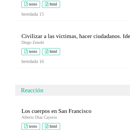
texto
html
heredada 15
Civilizar a las víctimas, hacer ciudadanos. Id
Diego Zenobi
texto
html
heredada 16
Reacción
Los cuerpos en San Francisco
Alberto Díaz Cayeros
texto
html