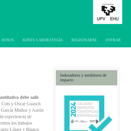
AVISOS
KONTU LABORATEGIA
REGISTRARSE
ENTRAR
Indexadores y medidores de
impacto
antitativa debe salir
ra Cots y Oscar Guasch
a García Muñoz y Aarón
la experiencia de
cemos los trabajos
avarro López y Blanca