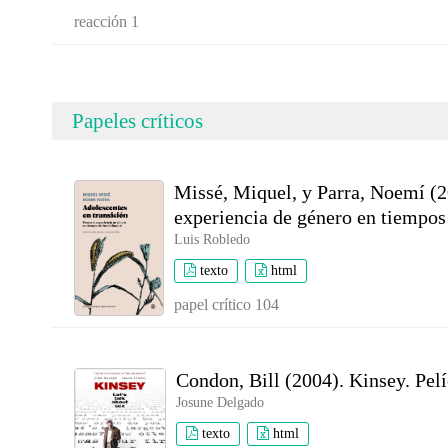
reacción 1
Papeles críticos
Missé, Miquel, y Parra, Noemí (20
experiencia de género en tiempos
Luis Robledo
texto
html
papel crítico 104
Condon, Bill (2004). Kinsey. Pel
Josune Delgado
texto
html