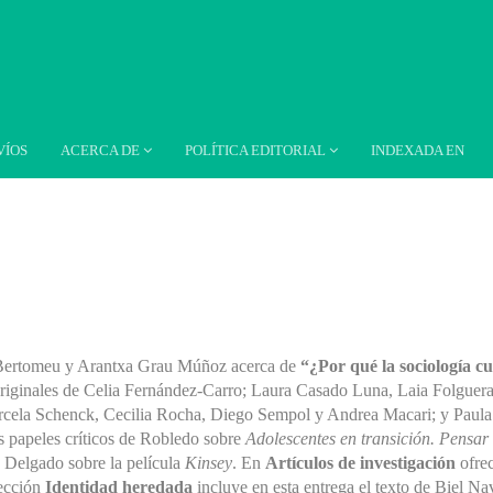
VÍOS
ACERCA DE
POLÍTICA EDITORIAL
INDEXADA EN
Bertomeu y Arantxa Grau Múñoz acerca de
“¿Por qué la sociología cu
s originales de Celia Fernández-Carro; Laura Casado Luna, Laia Folgue
cela Schenck, Cecilia Rocha, Diego Sempol y Andrea Macari; y Paul
s papeles críticos de Robledo sobre
Adolescentes en transición. Pensar 
e Delgado sobre la película
Kinsey
. En
Artículos de investigación
ofre
sección
Identidad heredada
incluye en esta entrega el texto de Biel N