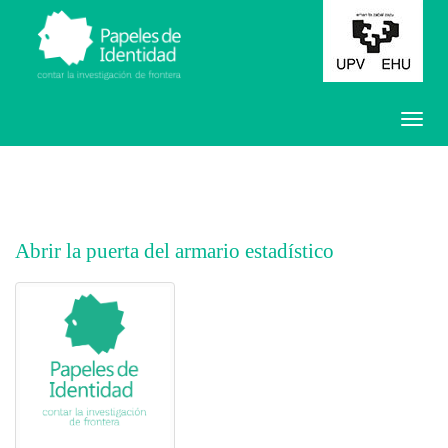
Abrir la puerta del armario estadístico
##plugins.themes.bootstrap3.article.main##
##plugins.themes.bootstrap3.article.sidebar