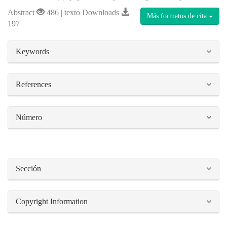
Abstract
486 | texto Downloads
Más formatos de cita
197
##plugins.themes.bootstrap3.article.details#
Keywords
References
Número
Sección
Copyright Information