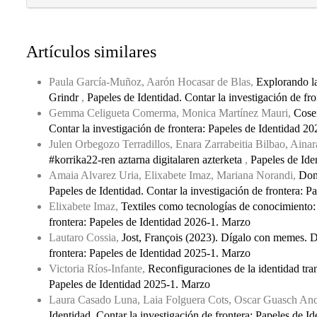
Artículos similares
Paula García-Muñoz, Aarón Hocasar de Blas,
Explorando la 
Grindr
,
Papeles de Identidad. Contar la investigación de fr
Gemma Celigueta Comerma, Monica Martínez Mauri,
Coser
Contar la investigación de frontera: Papeles de Identidad 2
Julen Orbegozo Terradillos, Enara Zarrabeitia Bilbao, Ain
#korrika22-ren aztarna digitalaren azterketa
,
Papeles de Ide
Amaia Alvarez Uria, Elixabete Imaz, Mariana Norandi,
Dond
Papeles de Identidad. Contar la investigación de frontera: 
Elixabete Imaz,
Textiles como tecnologías de conocimiento
frontera: Papeles de Identidad 2026-1. Marzo
Lautaro Cossia,
Jost, François (2023). Dígalo con memes. D
frontera: Papeles de Identidad 2025-1. Marzo
Victoria Ríos-Infante,
Reconfiguraciones de la identidad tran
Papeles de Identidad 2025-1. Marzo
Laura Casado Luna, Laia Folguera Cots, Oscar Guasch An
Identidad. Contar la investigación de frontera: Papeles de 