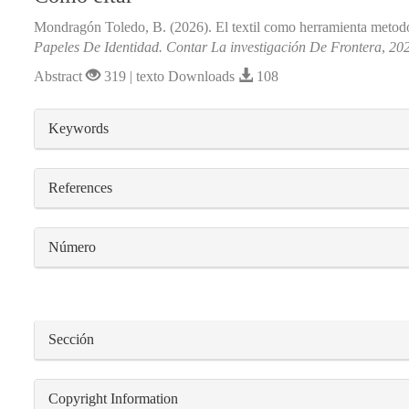
Mondragón Toledo, B. (2026). El textil como herramienta metodol
Papeles De Identidad. Contar La investigación De Frontera
,
20
Abstract
319 | texto Downloads
108
##plugins.themes.bootstrap3.article.detail
Keywords
References
Número
Sección
Copyright Information