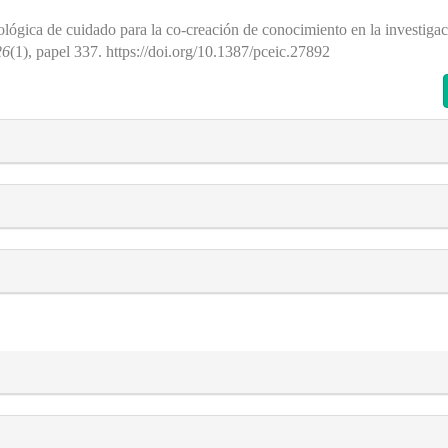
ógica de cuidado para la co-creación de conocimiento en la investigac
26
(1), papel 337. https://doi.org/10.1387/pceic.27892
s##