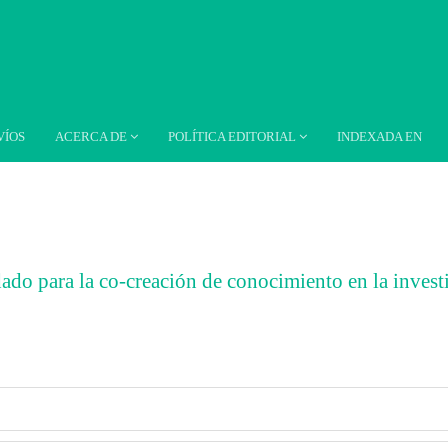
VÍOS
ACERCA DE
POLÍTICA EDITORIAL
INDEXADA EN
ado para la co-creación de conocimiento en la invest
##
ar##