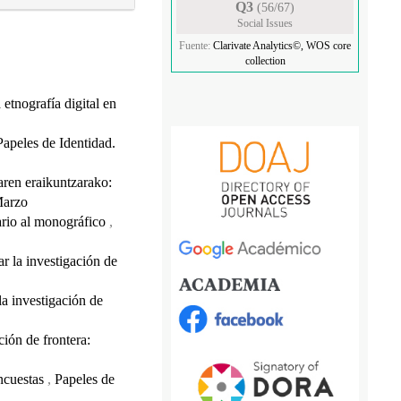
Q3
(56/67)
Social Issues
Fuente:
Clarivate Analytics©, WOS core
collection
 etnografía digital en
Papeles de Identidad.
aren eraikuntzarako:
Marzo
nario al monográfico
,
r la investigación de
la investigación de
ción de frontera:
encuestas
,
Papeles de