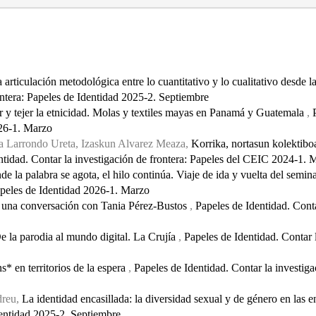
articulación metodológica entre lo cuantitativo y lo cualitativo desde la
ontera: Papeles de Identidad 2025-2. Septiembre
 y tejer la etnicidad. Molas y textiles mayas en Panamá y Guatemala
,
026-1. Marzo
ara Larrondo Ureta, Izaskun Alvarez Meaza,
Korrika, nortasun kolektibo
ntidad. Contar la investigación de frontera: Papeles del CEIC 2024-1. 
e la palabra se agota, el hilo continúa. Viaje de ida y vuelta del semi
Papeles de Identidad 2026-1. Marzo
: una conversación con Tania Pérez-Bustos
,
Papeles de Identidad. Conta
e la parodia al mundo digital. La Crujía
,
Papeles de Identidad. Contar 
s* en territorios de la espera
,
Papeles de Identidad. Contar la investiga
dreu,
La identidad encasillada: la diversidad sexual y de género en las 
Identidad 2025-2. Septiembre