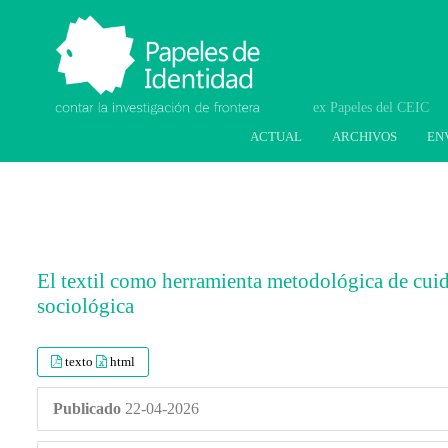
Papeles de Identidad.
Contar la investigación
de frontera
ACTUAL
ARCHIVOS
EN
El textil como herramienta metodológica de cuid
sociológica
##plugins.themes.bootstrap3.article.main
##plugins.themes.bootstrap3.article.sideb
texto
html
Publicado
22-04-2026