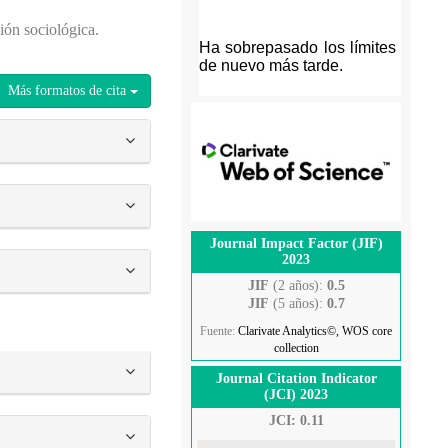
ión sociológica.
Más formatos de cita
Journal Impact Factor (JIF)
2023
JIF
(2 años):
0.5
JIF
(5 años):
0.7
Fuente:
Clarivate Analytics©, WOS core
collection
Journal Citation Indicator
(JCI) 2023
JCI: 0.11